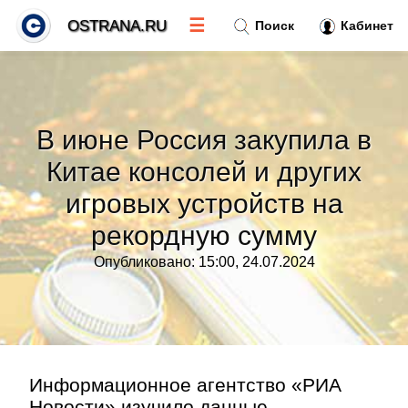
☰
OSTRANA.RU
Поиск
Кабинет
Новости
»
В июне Россия закупила в
Тренды новостей
»
Китае консолей и других
игровых устройств на
Рубрики
»
рекордную сумму
Правила
»
Опубликовано: 15:00, 24.07.2024
Контакт
»
Информационное агентство «РИА
Новости» изучило данные