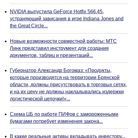
NVIDIA выпустила GeForce Hotfix 566.45,
устраняющий зависания в игре Indiana Jones and
the Great Circle...
Новые возможности совместной работы: МТС
Линк представил инструмент для создания
документов, таблиц и презентаций...
Губернатор Александр Богомаз: «Продукты,
которые производятся на территории Брянской
области, должны присутствовать в торговых сетях,
и на их цену не должны накладывались издержки
логистической цепочки!»...
Схема ЦБ по работе ПИФов с замороженными
бумагами потребует изменения закона...
В какие реальные активы вкладывать инвестору...