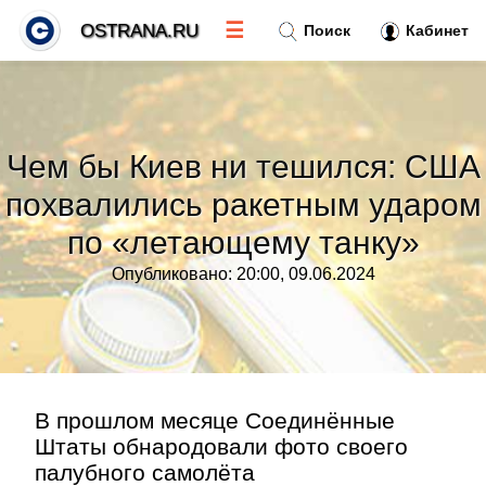
☰
OSTRANA.RU
Поиск
Кабинет
Новости
»
Чем бы Киев ни тешился: США
Тренды новостей
»
похвалились ракетным ударом
по «летающему танку»
Рубрики
»
Опубликовано: 20:00, 09.06.2024
Правила
»
Контакт
»
В прошлом месяце Соединённые
Штаты обнародовали фото своего
палубного самолёта