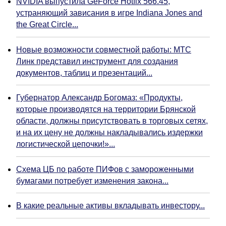
NVIDIA выпустила GeForce Hotfix 566.45,
устраняющий зависания в игре Indiana Jones and
the Great Circle...
Новые возможности совместной работы: МТС
Линк представил инструмент для создания
документов, таблиц и презентаций...
Губернатор Александр Богомаз: «Продукты,
которые производятся на территории Брянской
области, должны присутствовать в торговых сетях,
и на их цену не должны накладывались издержки
логистической цепочки!»...
Схема ЦБ по работе ПИФов с замороженными
бумагами потребует изменения закона...
В какие реальные активы вкладывать инвестору...