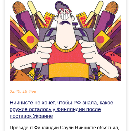
02:40, 18 Фев
Ниинистё не хочет, чтобы РФ знала, какое
оружие осталось у Финляндии после
поставок Украине
Президент Финляндии Саули Ниинистё объяснил,