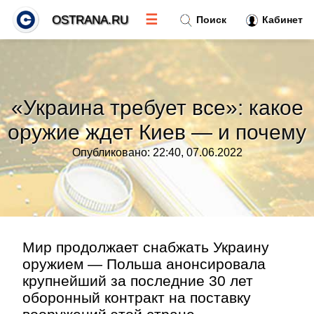
☰
OSTRANA.RU
Поиск
Кабинет
Новости
»
«Украина требует все»: какое
Тренды новостей
»
оружие ждет Киев — и почему
Опубликовано: 22:40, 07.06.2022
Рубрики
»
Правила
»
Контакт
»
Мир продолжает снабжать Украину
оружием — Польша анонсировала
крупнейший за последние 30 лет
оборонный контракт на поставку