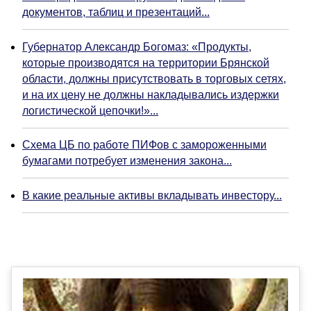
документов, таблиц и презентаций...
Губернатор Александр Богомаз: «Продукты,
которые производятся на территории Брянской
области, должны присутствовать в торговых сетях,
и на их цену не должны накладывались издержки
логистической цепочки!»...
Схема ЦБ по работе ПИФов с замороженными
бумагами потребует изменения закона...
В какие реальные активы вкладывать инвестору...