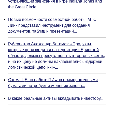
устраняющий зависания в игре Indiana Jones and
the Great Circle...
Новые возможности совместной работы: МТС
Линк представил инструмент для создания
документов, таблиц и презентаций...
Губернатор Александр Богомаз: «Продукты,
которые производятся на территории Брянской
области, должны присутствовать в торговых сетях,
и на их цену не должны накладывались издержки
логистической цепочки!»...
Схема ЦБ по работе ПИФов с замороженными
бумагами потребует изменения закона...
В какие реальные активы вкладывать инвестору...