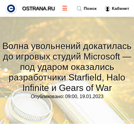
☰
OSTRANA.RU
Поиск
Кабинет
Новости
»
Волна увольнений докатилась
Тренды новостей
»
до игровых студий Microsoft —
под ударом оказались
Рубрики
»
разработчики Starfield, Halo
Правила
Infinite и Gears of War
»
Опубликовано: 09:00, 19.01.2023
Контакт
»