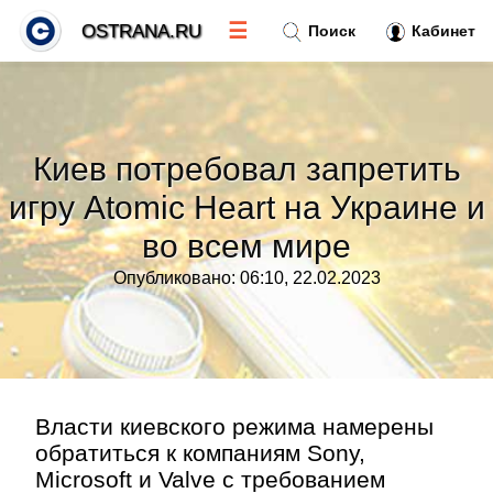
☰
OSTRANA.RU
Поиск
Кабинет
Новости
»
Киев потребовал запретить
Тренды новостей
»
игру Atomic Heart на Украине и
во всем мире
Рубрики
»
Опубликовано: 06:10, 22.02.2023
Правила
»
Контакт
»
Власти киевского режима намерены
обратиться к компаниям Sony,
Microsoft и Valve с требованием