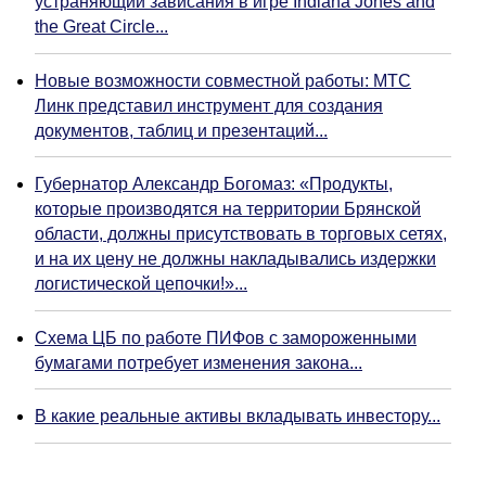
устраняющий зависания в игре Indiana Jones and
the Great Circle...
Новые возможности совместной работы: МТС
Линк представил инструмент для создания
документов, таблиц и презентаций...
Губернатор Александр Богомаз: «Продукты,
которые производятся на территории Брянской
области, должны присутствовать в торговых сетях,
и на их цену не должны накладывались издержки
логистической цепочки!»...
Схема ЦБ по работе ПИФов с замороженными
бумагами потребует изменения закона...
В какие реальные активы вкладывать инвестору...