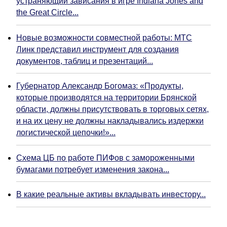
устраняющий зависания в игре Indiana Jones and
the Great Circle...
Новые возможности совместной работы: МТС
Линк представил инструмент для создания
документов, таблиц и презентаций...
Губернатор Александр Богомаз: «Продукты,
которые производятся на территории Брянской
области, должны присутствовать в торговых сетях,
и на их цену не должны накладывались издержки
логистической цепочки!»...
Схема ЦБ по работе ПИФов с замороженными
бумагами потребует изменения закона...
В какие реальные активы вкладывать инвестору...