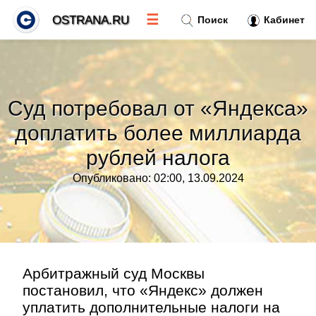
☰
OSTRANA.RU
Поиск
Кабинет
Новости
»
Суд потребовал от «Яндекса»
Тренды новостей
»
доплатить более миллиарда
рублей налога
Рубрики
»
Опубликовано: 02:00, 13.09.2024
Правила
»
Контакт
»
Арбитражный суд Москвы
постановил, что «Яндекс» должен
уплатить дополнительные налоги на