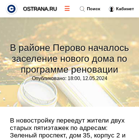
☰
OSTRANA.RU
Поиск
Кабинет
Новости
»
В районе Перово началось
Тренды новостей
»
заселение нового дома по
программе реновации
Рубрики
»
Опубликовано: 18:00, 12.05.2024
Правила
»
Контакт
»
В новостройку переедут жители двух
старых пятиэтажек по адресам:
Зеленый проспект, дом 35, корпус 2 и