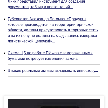
Линк представил инструмент для создания
документов, таблиц и презентаций...
Губернатор Александр Богомаз: «Продукты,
которые производятся на территории Брянской
области, должны присутствовать в торговых сетях,
и на их цену не должны накладывались издержки
логистической цепочки!»...
Схема ЦБ по работе ПИФов с замороженными
бумагами потребует изменения закона...
В какие реальные активы вкладывать инвестору...