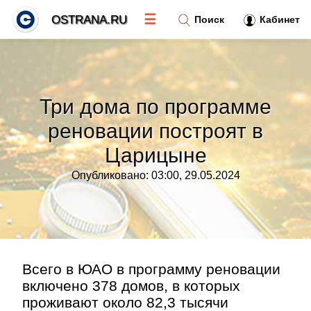
☰
OSTRANA.RU
Поиск
Кабинет
Новости
»
Три дома по программе
Тренды новостей
»
реновации построят в
Царицыне
Рубрики
»
Опубликовано: 03:00, 29.05.2024
Правила
»
Контакт
»
Всего в ЮАО в программу реновации
включено 378 домов, в которых
проживают около 82,3 тысячи