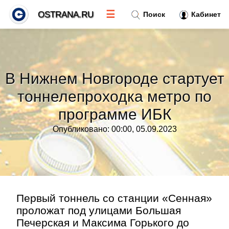
☰
OSTRANA.RU
Поиск
Кабинет
Новости
»
В Нижнем Новгороде стартует
Тренды новостей
»
тоннелепроходка метро по
программе ИБК
Рубрики
»
Опубликовано: 00:00, 05.09.2023
Правила
»
Контакт
»
Первый тоннель со станции «Сенная»
проложат под улицами Большая
Печерская и Максима Горького до