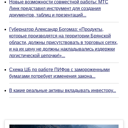
Новые возможности совместной работы: МТС
Линк представил инструмент для создания
документов, таблиц и презентаций...
Губернатор Александр Богомаз: «Продукты,
которые производятся на территории Брянской
области, должны присутствовать в торговых сетях,
и на их цену не должны накладывались издержки
логистической цепочки!»...
Схема ЦБ по работе ПИФов с замороженными
бумагами потребует изменения закона...
В какие реальные активы вкладывать инвестору...