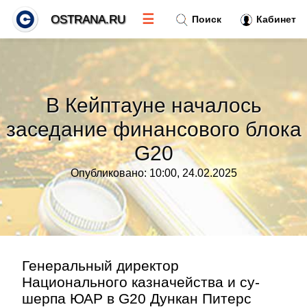
☰
OSTRANA.RU
Поиск
Кабинет
Новости
»
В Кейптауне началось
Тренды новостей
»
заседание финансового блока
G20
Рубрики
»
Опубликовано: 10:00, 24.02.2025
Правила
»
Контакт
»
Генеральный директор
Национального казначейства и су-
шерпа ЮАР в G20 Дункан Питерс