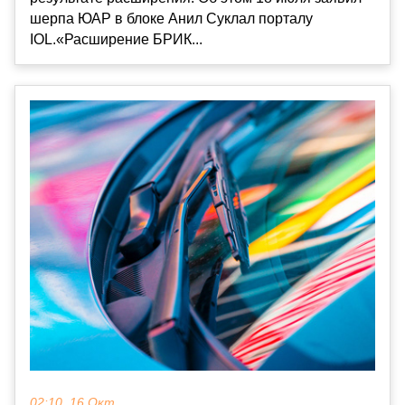
шерпа ЮАР в блоке Анил Суклал порталу
IOL.«Расширение БРИК...
02:10, 16 Окт