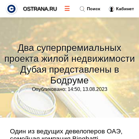
☰
OSTRANA.RU
Поиск
Кабинет
Новости
»
Два суперпремиальных
Тренды новостей
»
проекта жилой недвижимости
Дубая представлены в
Рубрики
»
Бодруме
Правила
»
Опубликовано: 14:50, 13.08.2023
Контакт
»
Один из ведущих девелоперов ОАЭ,
семейная компания Binghatti,