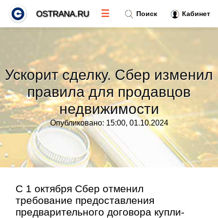
☰
OSTRANA.RU
Поиск
Кабинет
Новости
»
Ускорит сделку. Сбер изменил
Тренды новостей
»
правила для продавцов
недвижимости
Рубрики
»
Опубликовано: 15:00, 01.10.2024
Правила
»
Контакт
»
С 1 октября Сбер отменил
требование предоставления
предварительного договора купли-