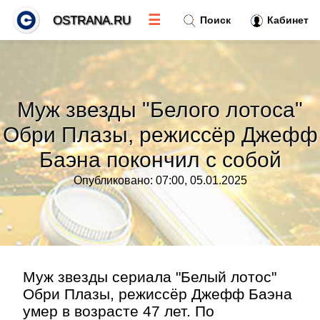
☰
OSTRANA.RU
Поиск
Кабинет
Новости
»
Муж звезды "Белого лотоса"
Тренды новостей
»
Обри Плазы, режиссёр Джефф
Баэна покончил с собой
Рубрики
»
Опубликовано: 07:00, 05.01.2025
Правила
»
Контакт
»
Муж звезды сериала "Белый лотос"
Обри Плазы, режиссёр Джефф Баэна
умер в возрасте 47 лет. По