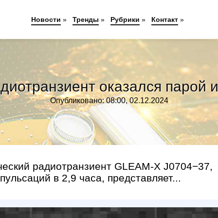
Новости
»
Тренды
»
Рубрики
»
Контакт
»
отранзиент оказался парой из
Опубликовано: 08:00, 02.12.2024
ческий радиотранзиент GLEAM-X J0704−37,
льсаций в 2,9 часа, представляет...