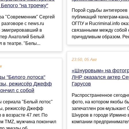
Белого "на троечку"
Порой судьбы антигероев
ра "Современник" Сергей
публикаций телеграм-кана
разговоре с news.ru
ОГПУ и Rucriminal.info ок
о эмигрировавший в
связанными между собой
ктер Анатолий Белый
причудливым образом. Рен
 в театре. "Белы...
23:50, 05 Авг
в
«Шнуровым» на фотог
ды "Белого лотоса"
ЛНР оказался актер Се
зы, режиссёр Джефф
Гарусов
ончил с собой
Распространенное сегодня
ы сериала "Белый лотос"
фото, на котором якобы б
ы, режиссёр Джефф
запечатлен рок-музыкант 
 в возрасте 47 лет. По
Шнуров в городе Ирмино 
м TMZ, мужчина покончил
компании предпринимателя
ло звезды об...