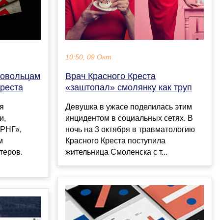
10:50, 09 Окт
ровольцам
Врач Красного Креста
Креста
«заштопал» смолянку как труп
ия
Девушка в ужасе поделилась этим
и,
инцидентом в социальных сетях. В
«РНГ»,
ночь на 3 октября в травматологию
м
Красного Креста поступила
теров.
жительница Смоленска с т...