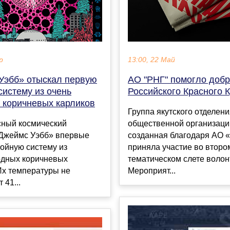
р
13:00, 22 Май
Уэбб» отыскал первую
АО "РНГ" помогло доб
систему из очень
Российского Красного 
 коричневых карликов
Группа якутского отделен
ный космический
общественной организаци
«Джеймс Уэбб» впервые
созданная благодаря АО 
ойную систему из
приняла участие во второ
одных коричневых
тематическом слете волон
Их температуры не
Мероприят...
41...