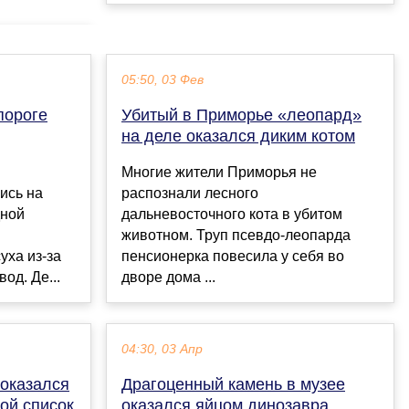
05:50, 03 Фев
пороге
Убитый в Приморье «леопард»
на деле оказался диким котом
Многие жители Приморья не
ись на
распознали лесного
дной
дальневосточного кота в убитом
животном. Труп псевдо-леопарда
уха из-за
пенсионерка повесила у себя во
од. Де...
дворе дома ...
04:30, 03 Апр
 оказался
Драгоценный камень в музее
ой список
оказался яйцом динозавра