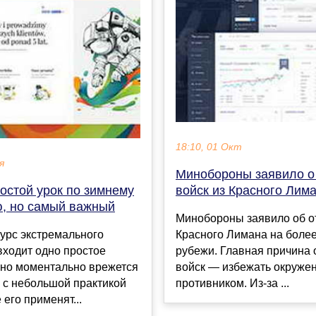
18:10, 01 Окт
я
Минобороны заявило о
остой урок по зимнему
войск из Красного Лим
, но самый важный
Минобороны заявило об о
урс экстремального
Красного Лимана на боле
входит одно простое
рубежи. Главная причина 
Оно моментально врежется
войск — избежать окруже
а с небольшой практикой
противником. Из-за ...
 его применят...