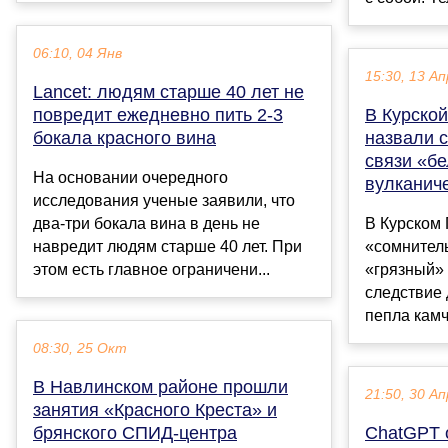
06:10, 04 Янв
15:30, 13 Ап
Lancet: людям старше 40 лет не
повредит ежедневно пить 2-3
В Курской
бокала красного вина
назвали 
связи «бе
На основании очередного
вулканич
исследования ученые заявили, что
два-три бокала вина в день не
В Курском
навредит людям старше 40 лет. При
«сомнитель
этом есть главное ограничени...
«грязный»
следствие 
пепла камча
08:30, 25 Окт
В Навлинском районе прошли
21:50, 30 Ап
занятия «Красного Креста» и
брянского СПИД-центра
ChatGPT 