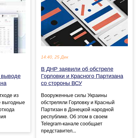
14:40, 25 Дек
В ДНР заявили об обстреле
 выводе
Горловки и Красного Партизана
ана
со стороны ВСУ
тходе из
Вооруженные силы Украины
е выгодные
обстреляли Горловку и Красный
отхода
Партизан в Донецкой народной
ния
республике. Об этом в своем
Telegram-канале сообщает
представител...