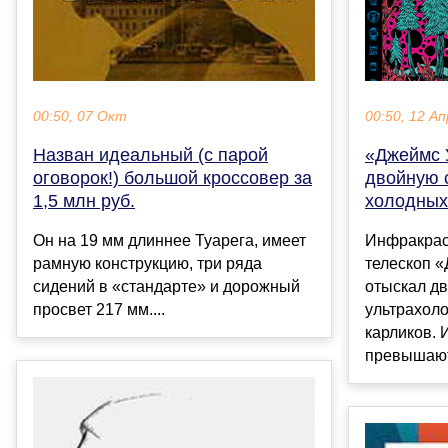
00:50, 12 Ап
00:50, 07 Окт
«Джеймс 
Назван идеальный (с парой
двойную 
оговорок!) большой кроссовер за
холодных
1,5 млн руб.
Инфракрас
Он на 19 мм длиннее Туарега, имеет
телескоп 
рамную конструкцию, три ряда
отыскал дв
сидений в «стандарте» и дорожный
ультрахол
просвет 217 мм....
карликов. 
превышают 