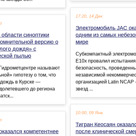
17:20, 14 Дек
р
Электромобиль JAC ок
 области синоптики
одним из самых небезо
сомнительной версию о
мире
лого дождя» с
Субкомпактный электром
еской пылью
E10x провалил испытания
 Гидрометцентре называют
безопасность, проведенн
ной» гипотезу о том, что
независимой некоммерче
 дождь в Курске —
организацией Latin NCAP
долетевшего до региона
звезд ...
тск...
10:00, 09 Янв
р
Тигран Кеосаян оказал
оказался компетентнее
после клинической сме