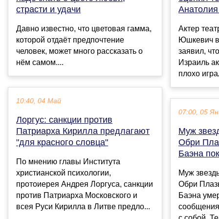
страсти и удачи
Анатолия 
Давно известно, что цветовая гамма,
Актер теат
которой отдаёт предпочтение
Юшкевич в 
человек, может много рассказать о
заявил, чт
нём самом....
Израиль а
плохо играл
10:40, 04 Май
07:00, 05 Ян
Лоргус: санкции против
Патриарха Кирилла предлагают
Муж звез
"для красного словца"
Обри Пла
Баэна пок
По мнению главы Института
христианской психологии,
Муж звезд
протоиерея Андрея Лоргуса, санкции
Обри Плаз
против Патриарха Московского и
Баэна умер
всея Руси Кирилла в Литве предло...
сообщения
с собой. Те