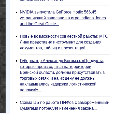
NVIDIA выпустила GeForce Hotfix 566.45,
устраняющий зависания в игре Indiana Jones
and the Great Circle...
Новые возможности совместной работы: МТС
Линк представил инструмент для создания
документов, таблиц и презентаций...
Губернатор Александр Богомаз: «Продукты,
которые производятся на территории
Брянской области, должны присутствовать в
торговых сетях, и на их цену не должны
накладывались издержки логистической
цепочки!»...
Схема ЦБ по работе ПИФов с замороженными
бумагами потребует изменения закона...