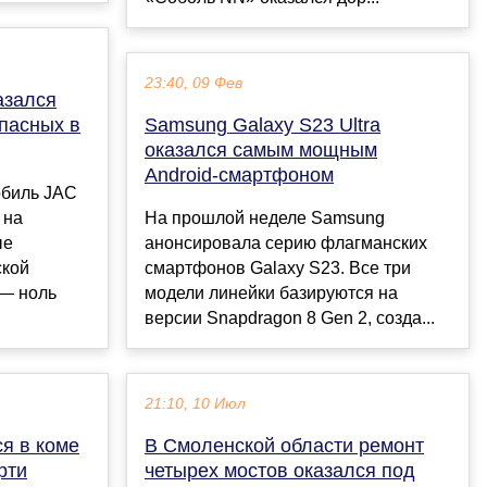
23:40, 09 Фев
азался
пасных в
Samsung Galaxy S23 Ultra
оказался самым мощным
Android-смартфоном
обиль JAC
 на
На прошлой неделе Samsung
ые
анонсировала серию флагманских
ской
смартфонов Galaxy S23. Все три
 — ноль
модели линейки базируются на
версии Snapdragon 8 Gen 2, созда...
21:10, 10 Июл
ся в коме
В Смоленской области ремонт
рти
четырех мостов оказался под