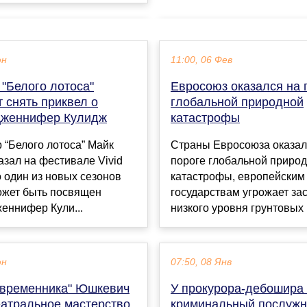
юн
11:00, 06 Фев
"Белого лотоса"
Евросоюз оказался на 
 снять приквел о
глобальной природной
Дженнифер Кулидж
катастрофы
“Белого лотоса” Майк
Страны Евросоюза оказал
азал на фестивале Vivid
пороге глобальной приро
о один из новых сезонов
катастрофы, европейским
ожет быть посвящен
государствам угрожает зас
еннифер Кули...
низкого уровня грунтовых в
юн
07:50, 08 Янв
овременника" Юшкевич
У прокурора-дебошира
еатральное мастерство
криминальный послужн