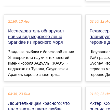
21:50, 13 Авг
02:50, 12 И
Исследователь обнаружил
Режиссер 
новый вид морского леща
планирует
Sparidae из Красного моря
героине 
Заядлые рыбаки с береговой линии
Шоураннер 
Университета науки и технологий
Уайт расск
имени короля Абдуллы (KAUST)
Sydney, чт
недалеко от Тувала, Саудовская
сериала м
Аравия, хорошо знают три...
героине Дж
04:30, 23 Янв
21:30, 23 И
Любительницам красного: что
Актер "С
надо знать о цвете любви,
оценил т