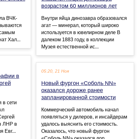
возрастом 60 миллионов лет
ла ВЧК-
Внутри яйца динозавра образовался
азываются
агат — минерал, который широко
 самым
используется в ювелирном деле В
ат Хал...
далеком 1883 году, в коллекции
Музея естественной ис...
05:20, 21 Ноя
рафии в
ргей
Новый фургон «Соболь NN»
оказался дороже ранее
запланированной стоимости
 в сети
ыл
Коммерческий автомобиль начал
Сергей
появляться у дилеров, и инсайдерам
в ЛНР в
удалось выяснить его стоимость.
 Евг...
Оказалось, что новый фургон
«Соболь NN» оказался дор...