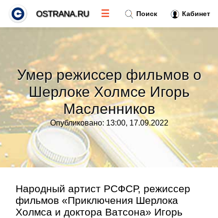
☰
OSTRANA.RU
Поиск
Кабинет
Новости
»
Умер режиссер фильмов о
Тренды новостей
»
Шерлоке Холмсе Игорь
Масленников
Рубрики
»
Опубликовано: 13:00, 17.09.2022
Правила
»
Контакт
»
Народный артист РСФСР, режиссер
фильмов «Приключения Шерлока
Холмса и доктора Ватсона» Игорь