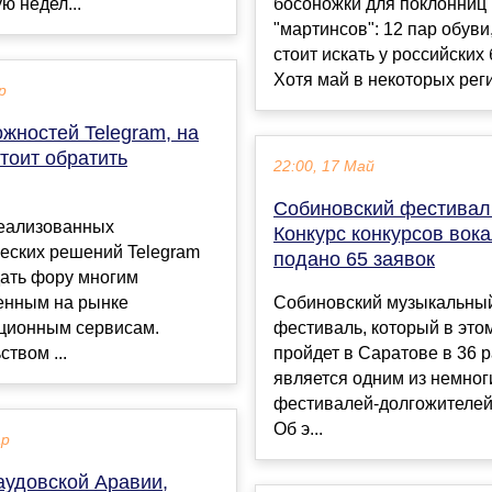
ю недел...
босоножки для поклонниц
"мартинсов": 12 пар обуви
стоит искать у российских
Хотя май в некоторых реги.
р
жностей Telegram, на
тоит обратить
22:00, 17 Май
Собиновский фестивал
реализованных
Конкурс конкурсов вок
еских решений Telegram
подано 65 заявок
дать фору многим
енным на рынке
Собиновский музыкальны
ционным сервисам.
фестиваль, который в это
ством ...
пройдет в Саратове в 36 р
является одним из немног
фестивалей-долгожителей
Об э...
ар
аудовской Аравии,