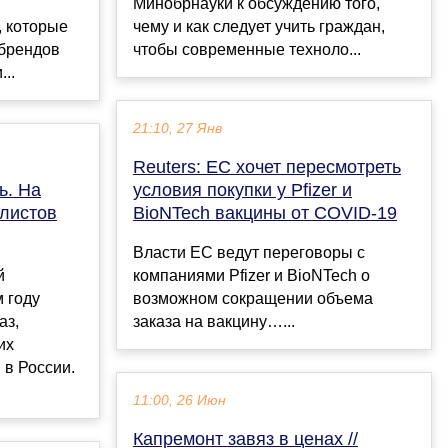
Минобрнауки к обсуждению того,
, которые
чему и как следует учить граждан,
 брендов
чтобы современные техноло...
..
21:10, 27 Янв
Reuters: ЕС хочет пересмотреть
ь. На
условия покупки у Pfizer и
алистов
BioNTech вакцины от COVID-19
Власти ЕС ведут переговоры с
й
компаниями Pfizer и BioNTech о
м году
возможном сокращении объема
аз,
заказа на вакцину…...
их
 в России.
11:00, 26 Июн
Капремонт завяз в ценах //