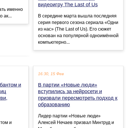
видеоигру The Last of Us
ать именно
 ак...
В середине марта вышла последняя
серия первого сезона сериала «Одни
из нас» (The Last of Us). Его сюжет
основан на популярной одноимённой
компьютерно...
16:30, 15 Фев
 бантом и
В партии «Новые люди»
ниц
вступились за нейросети и
уви,
призвали пересмотреть подход к
образованию
Лидер партии «Новые люди»
нтом и
Алексей Нечаев призвал Минтруд и