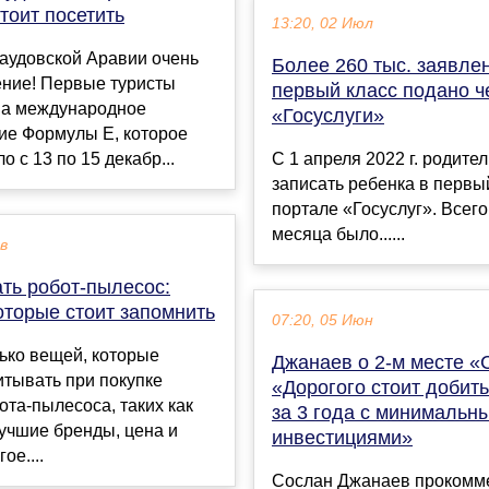
тоит посетить
13:20, 02 Июл
аудовской Аравии очень
Более 260 тыс. заявле
ение! Первые туристы
первый класс подано ч
на международное
«Госуслуги»
ие Формулы Е, которое
о с 13 по 15 декабр...
С 1 апреля 2022 г. родите
записать ребенка в первы
портале «Госуслуг». Всего
месяца было......
ев
ть робот-пылесос:
оторые стоит запомнить
07:20, 05 Июн
ько вещей, которые
Джанаев о 2-м месте «
итывать при покупке
«Дорогого стоит добить
ота-пылесоса, таких как
за 3 года с минимальн
учшие бренды, цена и
инвестициями»
ое....
Сослан Джанаев прокомм