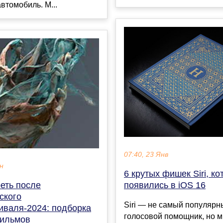
втомобиль. М...
07:40, 23 Янв
ен
6 крутых фишек Siri, к
появились в iOS 16
еть после
ского
Siri — не самый популярн
иваля-2024: подборка
голосовой помощник, но м
ильмов