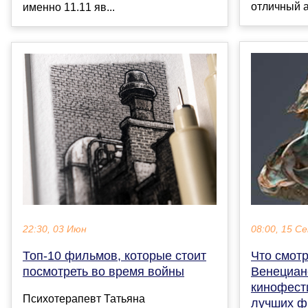
отличный а
именно 11.11 яв...
22:30, 03 Июн
08:00, 15 С
Топ-10 фильмов, которые стоит
Что смотр
посмотреть во время войны
Венециан
кинофест
Психотерапевт Татьяна
лучших ф