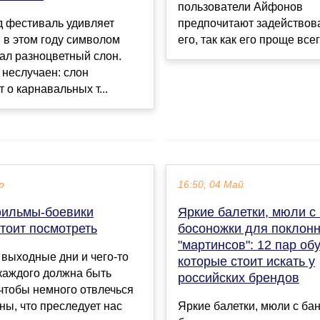
пользователи Айфонов
предпочитают задействов
д фестиваль удивляет
его, так как его проще всего
и в этом году символом
ал разноцветный слон.
 неслучаен: слон
 о карнавальных т...
р
16:50, 04 Май
ильмы-боевики
Яркие балетки, мюли с
тоит посмотреть
босоножки для поклон
"мартинсов": 12 пар об
выходные дни и чего-то
которые стоит искать у
 каждого должна быть
российских брендов
чтобы немного отвлечься
ины, что преследует нас
Яркие балетки, мюли с ба