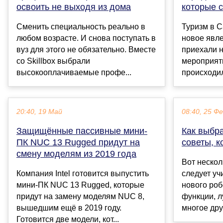
освоить не выходя из дома
которые с
Сменить специальность реально в
Туризм в С
любом возрасте. И снова поступать в
новое явл
вуз для этого не обязательно. Вместе
приехали 
со Skillbox выбрали
мероприят
высокооплачиваемые профе...
происходил
20:40, 19 Май
08:40, 25 Ф
Защищённые пассивные мини-
Как выбра
ПК NUC 13 Rugged придут на
советы, к
смену моделям из 2019 года
Вот нескол
Компания Intel готовится выпустить
следует уч
мини-ПК NUC 13 Rugged, которые
нового роб
придут на замену моделям NUC 8,
функции, л
вышедшим ещё в 2019 году.
многое друг
Готовится две модели, кот...