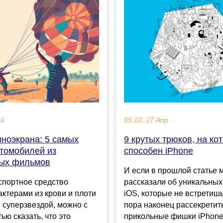
ай
05:10, 27 Апр
иноэкрана: 5 самых
9 крутых трюков, на ко
втомобилей из
способен iPhone
ых фильмов
И если в прошлой статье 
спортное средство
рассказали об уникальны
актерами из крови и плоти
iOS, которые не встретишь
 суперзвездой, можно с
пора наконец рассекретит
ью сказать, что это
прикольные фишки iPhone.