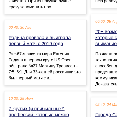
качества. При их покупке лучше
всю рабочу
сразу запоминать про...
00:00, 05 Ап
00:40, 30 Авг
20+ возмо
Родина провела и выиграла
которые с
первый матч с 2019 года
внимание
Экс-67-я ракетка мира Евгения
По части 
Родина в первом круге US Open
технологич
обыграла №27 Мартину Тревисан –
способен 
7:5, 6:1. Для 33-летней россиянки это
представл
был первый матч с и...
коммуника
Доказатель
10:30, 28 Июн
02:40, 04 М
7 крутых (и прибыльных!)
профессий, которые можно
Города С