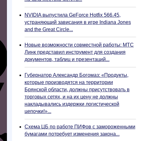
NVIDIA выпустила GeForce Hotfix 566.45,
устраняющий зависания в игре Indiana Jones
and the Great Circle...
Новые возможности совместной работы: МТС
Линк представил инструмент для создания
документов, таблиц и презентаций...
Губернатор Александр Богомаз: «Продукты,
которые производятся на территории
Брянской области, должны присутствовать в
торговых сетях, и на их цену не должны
накладывались издержки логистической
цепочки!»...
Схема ЦБ по работе ПИФов с замороженными
бумагами потребует изменения закона...