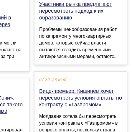
Участники рынка предлагают
пересмотреть подход к их
ний в
образованию
ерез
Проблемы ценообразования работ
по капремонту многоквартирных
ли могли
домов, которые сейчас власти
й класс на
пытаются сгладить временными
 за три
антикризисными мерами, остаютс...
07:30, 28 Май
Вице-премьер: Кишинев хочет
Сочи»:
пересмотреть условия оплаты по
ся такого
контракту с «Газпромом»
ыми
Молдавия хотела бы пересмотреть
условия контракта с «Газпромом» в
ентировал
вопросе оплаты, поскольку страна