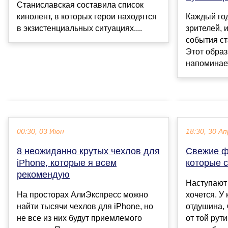
Станиславская составила список
кинолент, в которых герои находятся
Каждый го
в экзистенциальных ситуациях....
зрителей, 
события ст
Этот образ
напоминает
00:30, 03 Июн
18:30, 30 Ап
8 неожиданно крутых чехлов для
Свежие ф
iPhone, которые я всем
которые с
рекомендую
Наступают 
На просторах АлиЭкспресс можно
хочется. У
найти тысячи чехлов для iPhone, но
отдушина, 
не все из них будут приемлемого
от той рут