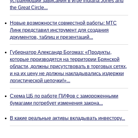
устраняющий зависания в игре Indiana Jones and
the Great Circle...
Новые возможности совместной работы: МТС
Линк представил инструмент для создания
документов, таблиц и презентаций...
Губернатор Александр Богомаз: «Продукты,
которые производятся на территории Брянской
области, должны присутствовать в торговых сетях,
и на их цену не должны накладывались издержки
логистической цепочки!»...
Схема ЦБ по работе ПИФов с замороженными
бумагами потребует изменения закона...
В какие реальные активы вкладывать инвестору...