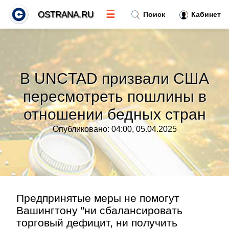
☰
OSTRANA.RU
Поиск
Кабинет
Новости
»
В UNCTAD призвали США
Тренды новостей
»
пересмотреть пошлины в
отношении бедных стран
Рубрики
»
Опубликовано: 04:00, 05.04.2025
Правила
»
Контакт
»
Предпринятые меры не помогут
Вашингтону "ни сбалансировать
торговый дефицит, ни получить