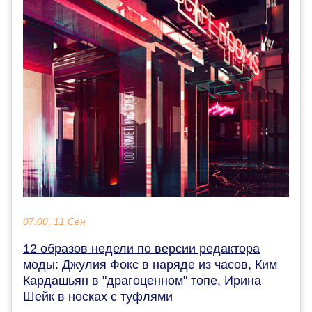
07:00, 11 Сен
12 образов недели по версии редактора
моды: Джулия Фокс в наряде из часов, Ким
Кардашьян в "драгоценном" топе, Ирина
Шейк в носках с туфлями