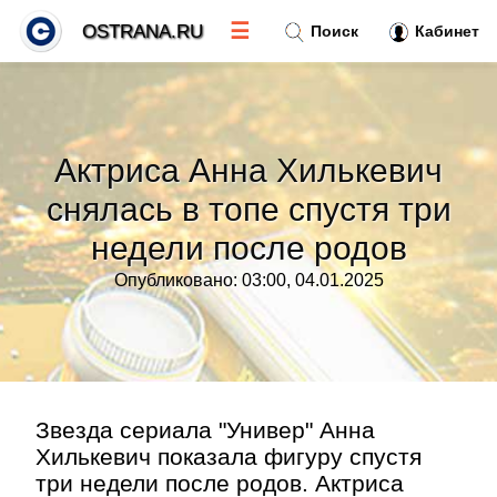
☰
OSTRANA.RU
Поиск
Кабинет
Новости
»
Актриса Анна Хилькевич
Тренды новостей
»
снялась в топе спустя три
недели после родов
Рубрики
»
Опубликовано: 03:00, 04.01.2025
Правила
»
Контакт
»
Звезда сериала "Универ" Анна
Хилькевич показала фигуру спустя
три недели после родов. Актриса