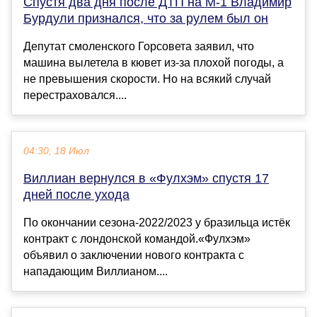
Спустя два дня после ДТП на М-1 Владимир
Бурдули признался, что за рулем был он
Депутат смоленского Горсовета заявил, что
машина вылетела в кювет из-за плохой погоды, а
не превышения скорости. Но на всякий случай
перестраховался....
04:30, 18 Июл
Виллиан вернулся в «Фулхэм» спустя 17
дней после ухода
По окончании сезона-2022/2023 у бразильца истёк
контракт с лондонской командой.«Фулхэм»
объявил о заключении нового контракта с
нападающим Виллианом....