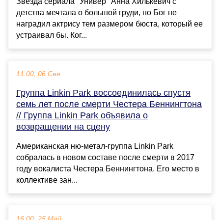
Звезда сериала "Универ" Анна Хилькевич с
детства мечтала о большой груди, но Бог не
наградил актрису тем размером бюста, который ее
устраивал бы. Ког...
11:00, 06 Сен
Группа Linkin Park воссоединилась спустя
семь лет после смерти Честера Беннингтона
// Группа Linkin Park объявила о
возвращении на сцену
Американская ню-метал-группа Linkin Park
собралась в новом составе после смерти в 2017
году вокалиста Честера Беннингтона. Его место в
коллективе зан...
16:00, 25 Май