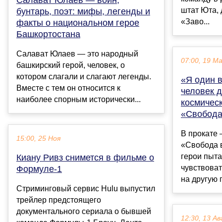
штат Юта,
бунтарь, поэт: мифы, легенды и
«Заво...
факты о национальном герое
Башкортостана
Салават Юлаев — это народный
07:00, 19 М
башкирский герой, человек, о
котором слагали и слагают легенды.
«Я один в
Вместе с тем он относится к
человек д
наиболее спорным исторически...
космичес
«Свобода
В прокате
15:00, 25 Ноя
«Свобода в
герои пыта
Киану Ривз снимется в фильме о
чувствоват
Формуле-1
на другую п
Стриминговый сервис Hulu выпустил
трейлер предстоящего
документального сериала о бывшей
12:30, 13 Ав