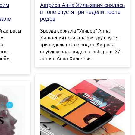
воим
Актриса Анна Хилькевич снялась
в топе спустя три недели после
вале
родов
й актрисы
Звезда сериала "Универ" Анна
ом
Хилькевич показала фигуру спустя
са
три недели после родов. Актриса
роект
опубликовала видео в Instagram. 37-
шой»,
летняя Анна Хилькеви...