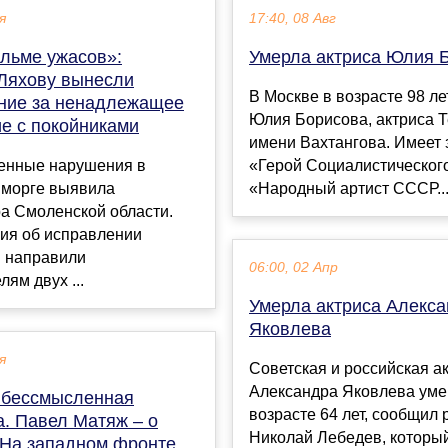
я
17:40, 08 Авг
ильме ужасов»:
Умерла актриса Юлия 
Ляхову вынесли
В Москве в возрасте 98 ле
ние за ненадлежащее
Юлия Борисова, актриса 
е с покойниками
имени Вахтангова. Имеет 
енные нарушения в
«Герой Социалистического
 морге выявила
«Народный артист СССР..
а Смоленской области.
ия об исправлении
 направили
06:00, 02 Апр
лям двух ...
Умерла актриса Алекс
Яковлева
я
Советская и российская а
Александра Яковлева уме
 бессмысленная
возрасте 64 лет, сообщил
а. Павел Матяж – о
Николай Лебедев, который
На западном фронте