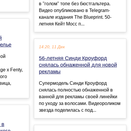
в "голом" топе без бюстгальтера.
Видео опубликовано в Telegram-
канале издания The Blueprint. 50-
летняя Кейт Мосс п...
й
белье
14:20, 11 Дек
ной
56-летняя Синди Кроуфорд
снялась обнаженной для новой
e x Fenty,
рекламы
ого
вица,
Супермодель Синди Кроуфорд
снялась полностью обнаженной в
ванной для рекламы своей линейки
по уходу за волосами. Видеороликом
звезда поделилась с под...
 в
кого