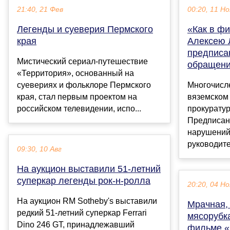
21:40, 21 Фев
00:20, 11 Но
Легенды и суеверия Пермского
«Как в ф
края
Алексею 
предписа
Мистический сериал-путешествие
обращени
«Территория», основанный на
суевериях и фольклоре Пермского
Многочисл
края, стал первым проектом на
вяземском
российском телевидении, испо...
прокуратур
Предписан
нарушений
руководите
09:30, 10 Авг
На аукцион выставили 51-летний
суперкар легенды рок-н-ролла
20:20, 04 Но
На аукцион RM Sotheby's выставили
Мрачная,
редкий 51-летний суперкар Ferrari
мясорубк
Dino 246 GT, принадлежавший
фильме «