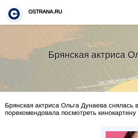
OSTRANA.RU
Брянская актриса О
Брянская актриса Ольга Дунаева снялась 
порекомендовала посмотреть кинокартину в