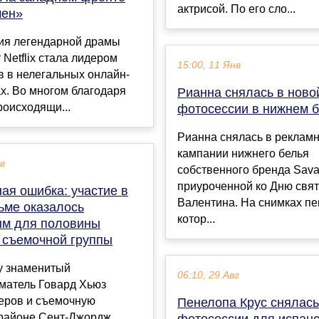
актрисой. По его сло...
мен»
ия легендарной драмы
 Netflix стала лидером
15:00, 11 Янв
 в нелегальных онлайн-
х. Во многом благодаря
Рианна снялась в ново
происходящи...
фотосессии в нижнем 
Рианна снялась в реклам
кампании нижнего белья
ев
собственного бренда Savag
приуроченной ко Дню свят
ая ошибка: участие в
Валентина. На снимках пе
ьме оказалось
котор...
м для половины
и съемочной группы
у знаменитый
06:10, 29 Авг
матель Говард Хьюз
теров и съемочную
Пенелопа Крус снялась
 районе Сент-Джордж,
фотосессии для испанс