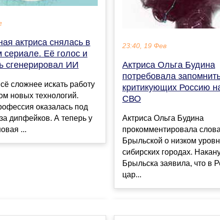
г
ая актриса снялась в
23:40, 19 Фев
 сериале. Её голос и
ь сгенерировал ИИ
Актриса Ольга Будина
потребовала запомнить
сё сложнее искать работу
критикующих Россию н
ом новых технологий.
СВО
рофессия оказалась под
-за дипфейков. А теперь у
Актриса Ольга Будина
овая ...
прокомментировала слов
Брыльской о низком уровн
сибирских городах. Накан
Брыльска заявила, что в 
цар...