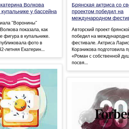
Екатерина Волкова
Брянская актриса со с
 купальнике у бассейна
проектом победил на
международном фести
риала "Воронины"
Волкова показала, как
Авторский проект брянско
е фигура в купальнике.
победил на международн
публиковала фото в
фестивале. Актриса Лари
42-летняя Екатерин...
Корзникова подготовила п
«Роман с собственной ду
посвя...