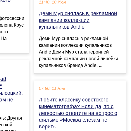
11:40, 10 Июл
Деми Мур снялась в рекламной
 фотосессии
кампании коллекции
елопа Крус
купальников Andie
кого
 На
Деми Мур снялась в рекламной
кампании коллекции купальников
Andie Деми Мур стала героиней
рекламной кампании новой линейки
купальников бренда Andie, ...
вый
"
07:50, 11 Янв
Высоцкий,
ам не
Любите классику советского
кинематографа? Если да, то с
легкостью ответите на вопрос о
ль: Другая
фильме «Москва слезам не
етской
верит»