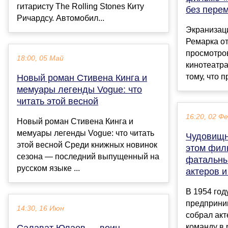
гитаристу The Rolling Stones Киту
без пере
Ричардсу. Автомобил...
Экранизац
Ремарка от
просмотров
18:00, 05 Май
кинотеатра
тому, что 
Новый роман Стивена Кинга и
мемуары легенды Vogue: что
читать этой весной
16:20, 02 Ф
Новый роман Стивена Кинга и
мемуары легенды Vogue: что читать
Чудовищн
этой весной Среди книжных новинок
этом фил
сезона — последний выпущенный на
фатальны
русском языке ...
актеров 
В 1954 год
предприни
14:30, 16 Июн
собрал ак
команду в
Салават Юлаев — воин,