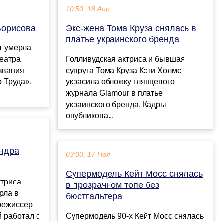
10:50, 18 Апр
Борисова
Экс-жена Тома Круза снялась в
платье украинского бренда
т умерла
Театра
Голливудская актриса и бывшая
звания
супруга Тома Круза Кэти Холмс
 Труда»,
украсила обложку глянцевого
.
журнала Glamour в платье
украинского бренда. Кадры
опубликова...
андра
03:00, 17 Ноя
Супермодель Кейт Мосс снялась
ктриса
в прозрачном топе без
рла в
бюстгальтера
 режиссер
 работал с
Супермодель 90-х Кейт Мосс снялась