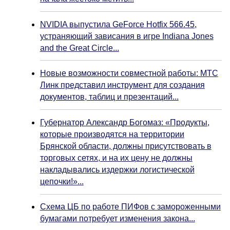
NVIDIA выпустила GeForce Hotfix 566.45,
устраняющий зависания в игре Indiana Jones
and the Great Circle...
Новые возможности совместной работы: МТС
Линк представил инструмент для создания
документов, таблиц и презентаций...
Губернатор Александр Богомаз: «Продукты,
которые производятся на территории
Брянской области, должны присутствовать в
торговых сетях, и на их цену не должны
накладывались издержки логистической
цепочки!»...
Схема ЦБ по работе ПИФов с замороженными
бумагами потребует изменения закона...