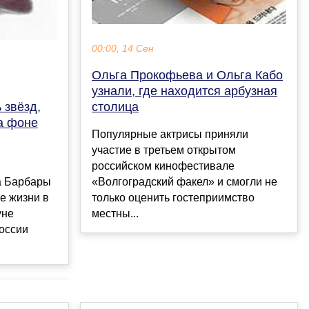
00:00, 14 Сен
Ольга Прокофьева и Ольга Кабо
узнали, где находится арбузная
 звёзд,
столица
а фоне
Популярные актрисы приняли
участие в третьем открытом
российском кинофестивале
а Барбары
«Волгоградский факел» и смогли не
е жизни в
только оценить гостеприимство
уне
местны...
России