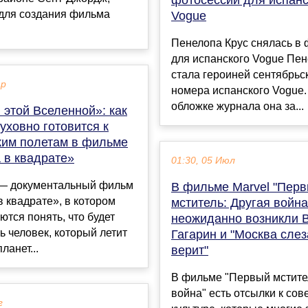
 для создания фильма
Vogue
Пенелопа Крус снялась в
для испанского Vogue Пен
стала героиней сентябрьс
ар
номера испанского Vogue.
обложке журнала она за...
 этой Вселенной»: как
уховно готовится к
ким полетам в фильме
 в квадрате»
01:30, 05 Июл
 — документальный фильм
В фильме Marvel "Пер
 квадрате», в котором
мститель: Другая война
ются понять, что будет
неожиданно возникли 
ь человек, который летит
Гагарин и "Москва слез
ланет...
верит"
В фильме "Первый мстите
война" есть отсылки к сов
г