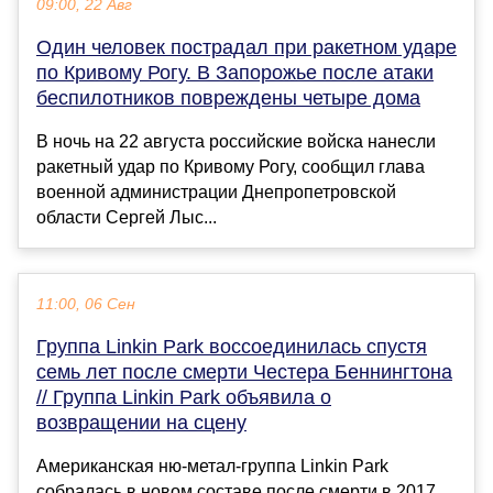
09:00, 22 Авг
Один человек пострадал при ракетном ударе
по Кривому Рогу. В Запорожье после атаки
беспилотников повреждены четыре дома
В ночь на 22 августа российские войска нанесли
ракетный удар по Кривому Рогу, сообщил глава
военной администрации Днепропетровской
области Сергей Лыс...
11:00, 06 Сен
Группа Linkin Park воссоединилась спустя
семь лет после смерти Честера Беннингтона
// Группа Linkin Park объявила о
возвращении на сцену
Американская ню-метал-группа Linkin Park
собралась в новом составе после смерти в 2017