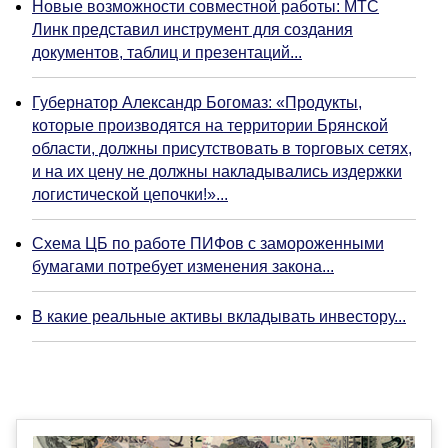
Новые возможности совместной работы: МТС
Линк представил инструмент для создания
документов, таблиц и презентаций...
Губернатор Александр Богомаз: «Продукты,
которые производятся на территории Брянской
области, должны присутствовать в торговых сетях,
и на их цену не должны накладывались издержки
логистической цепочки!»...
Схема ЦБ по работе ПИФов с замороженными
бумагами потребует изменения закона...
В какие реальные активы вкладывать инвестору...