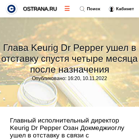
☰
OSTRANA.RU
Поиск
Кабинет
Новости
»
Глава Keurig Dr Pepper ушел в
Тренды новостей
»
отставку спустя четыре месяца
после назначения
Рубрики
»
Опубликовано: 16:20, 10.11.2022
Правила
»
Контакт
»
Главный исполнительный директор
Keurig Dr Pepper Озан Докмеджиоглу
ушел в отставку в связи с