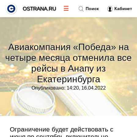
☰
OSTRANA.RU
Поиск
Кабинет
Новости
»
Авиакомпания «Победа» на
Тренды новостей
»
четыре месяца отменила все
рейсы в Анапу из
Рубрики
»
Екатеринбурга
Правила
»
Опубликовано: 14:20, 16.04.2022
Контакт
»
Ограничение будет действовать с
июня по сентябрь включительно.