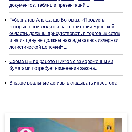
документов, таблиц и презентаций...
Губернатор Александр Богомаз: «Продукты,
которые производятся на территории Брянской
области, должны присутствовать в торговых сетях,
и на их цену не должны накладывались издержки
логистической цепочки!»...
Схема ЦБ по работе ПИФов с замороженными
бумагами потребует изменения закона...
В какие реальные активы вкладывать инвестору...