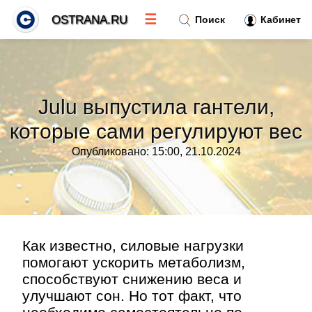
☰
OSTRANA.RU
Поиск
Кабинет
Новости
»
Julu выпустила гантели,
Тренды новостей
»
которые сами регулируют вес
Опубликовано: 15:00, 21.10.2024
Рубрики
»
Правила
»
Контакт
»
Как известно, силовые нагрузки
помогают ускорить метаболизм,
способствуют снижению веса и
улучшают сон. Но тот факт, что