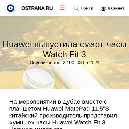
☰
OSTRANA.RU
Поиск
Кабинет
Новости
»
Huawei выпустила смарт-часы
Тренды новостей
»
Watch Fit 3
Опубликовано: 22:00, 08.05.2024
Рубрики
»
Правила
»
Контакт
»
На мероприятии в Дубае вместе с
планшетом Huawei MatePad 11.5"S
китайский производитель представил
«умные» часы Huawei Watch Fit 3.