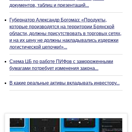
документов, таблиц и презентаций...
Губернатор Александр Богомаз: «Продукты,
которые производятся на территории Брянской
области, должны присутствовать в торговых сетях,
и на их цену не должны накладывались издержки
логистической цепочки!»...
Схема ЦБ по работе ПИФов с замороженными
бумагами потребует изменения закона...
В какие реальные активы вкладывать инвестору...