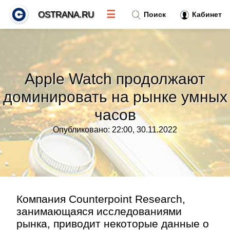
☰
OSTRANA.RU
Поиск
Кабинет
Новости
»
Apple Watch продолжают
Тренды новостей
»
доминировать на рынке умных
часов
Рубрики
»
Опубликовано: 22:00, 30.11.2022
Правила
»
Контакт
»
Компания Counterpoint Research,
занимающаяся исследованиями
рынка, приводит некоторые данные о