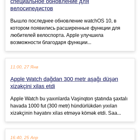
специальное обновление для
велосипедистов
Вышло последнее обновление watchOS 10, в
котором появились расширенные функции для
любителей велоспорта. Apple улучшила
возможности благодаря функции...
11:00, 27 Янв
Apple Watch dağdan 300 metr aşağı düşən
xizəkçini xilas etdi
Apple Watch bu yaxınlarda Vaşinqton ştatında şaxtalı
havada 1000 fut (300 metr) hündürlükdən yıxılan
xizəkçinin həyatını xilas etməyə kömək etdi. Saa...
16:40, 25 Апр