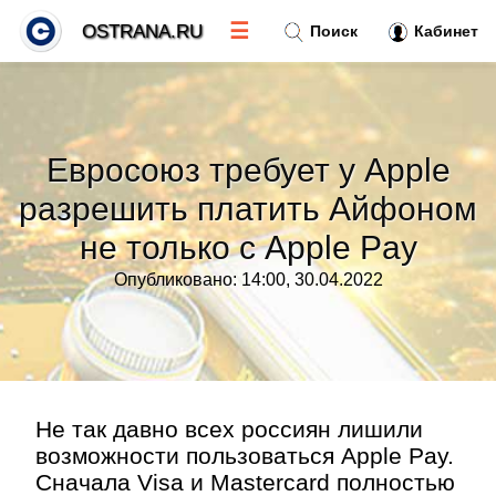
☰
OSTRANA.RU
Поиск
Кабинет
Новости
»
Евросоюз требует у Apple
Тренды новостей
»
разрешить платить Айфоном
не только с Apple Pay
Рубрики
»
Опубликовано: 14:00, 30.04.2022
Правила
»
Контакт
»
Не так давно всех россиян лишили
возможности пользоваться Apple Pay.
Сначала Visa и Mastercard полностью