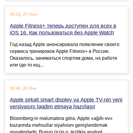
00:10, 27 Окт
Apple Fitness+ теперь доступен для всех в
iOS 16. Как пользоваться без Apple Watch
Год назад Apple анонсировала появление своего
сервиса тренировок Apple Fitness+ в России.
Оказалось, заниматься спортом дома, на работе
или где-то ещ...
09:40, 20 Янв
Apple şirkəti smart displey və Apple TV-nin yeni
versiyasını təqdim etməyə hazırlaşır
Bloomberg-in məlumatına görə, Apple «ağıllı ev»
bazarında məhsullar siyahısını genişləndirmək
niyyətindədir. Bunun üçün o, tezliklə analoql...