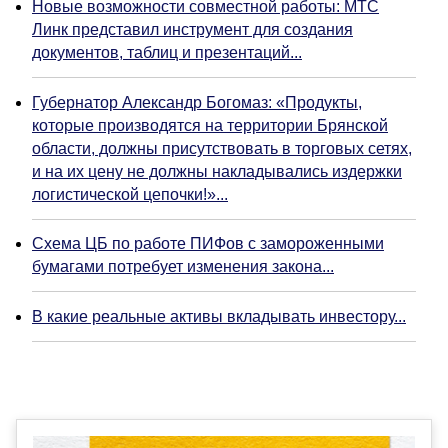
Новые возможности совместной работы: МТС
Линк представил инструмент для создания
документов, таблиц и презентаций...
Губернатор Александр Богомаз: «Продукты,
которые производятся на территории Брянской
области, должны присутствовать в торговых сетях,
и на их цену не должны накладывались издержки
логистической цепочки!»...
Схема ЦБ по работе ПИФов с замороженными
бумагами потребует изменения закона...
В какие реальные активы вкладывать инвестору...