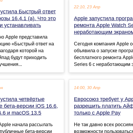
ай
22:10, 23 Апр
пустила Быстрый ответ
озы 16.4.1 (a). Что это
Apple запустила прогр
и устанавливать
ремонта Apple Watch Se
неработающим экрано
но Apple представила
кцию «Быстрый ответ на
Сегодня компания Apple 
лагодаря которой на
объявила о запуске прог
пад будут приходить
бесплатного ремонта Appl
чшения...
Series 6 с неработающим э
юн
14:00, 30 Апр
пустила четвёртые
Евросоюз требует у App
 бета-версии iOS 16.6,
разрешить платить Ай
6.6 и macOS 13.5
только с Apple Pay
Apple начала рассылать
Не так давно всех россия
 публичные бета-версии
возможности пользоватьс