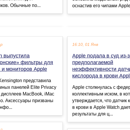
ков. Обычные по...
оснастив его чипами Apple 
ар
16:10, 01 Янв
on выпустила
Apple подала в суд из-
онские» фильтры для
предполагаемой
 и мониторов Apple
неэффективности датч
кислорода в крови App
Kensington представила
ных панелей Elite Privacy
Apple столкнулась с фед
 дисплеев MacBook, iMac
коллективным иском, в ко
io. Аксессуары призваны
утверждается, что датчик 
нфо...
в крови в Apple Watch дае
результаты для ц...