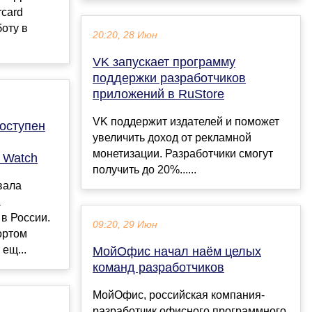
rcard
оту в
20:20, 28 Июн
.
VK запускает программу
поддержки разработчиков
приложений в RuStore
VK поддержит издателей и поможет
доступен
увеличить доход от рекламной
монетизации. Разработчики смогут
 Watch
получить до 20%......
вала
а
 в России.
09:20, 29 Июн
ортом
 ещ...
МойОфис начал наём целых
команд разработчиков
МойОфис, российская компания-
разработчик офисного программного