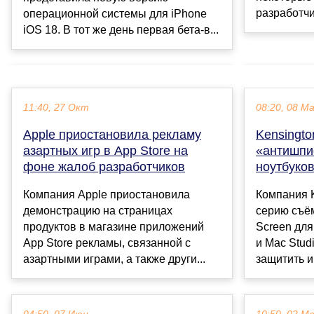
разработчи
операционной системы для iPhone
iOS 18. В тот же день первая бета-в...
11:40, 27 Окт
08:20, 08 М
Apple приостановила рекламу
Kensingt
азартных игр в App Store на
«антишпи
фоне жалоб разработчиков
ноутбуков
Компания Apple приостановила
Компания 
демонстрацию на страницах
серию съём
продуктов в магазине приложений
Screen для
App Store рекламы, связанной с
и Mac Stud
азартными играми, а также други...
защитить и