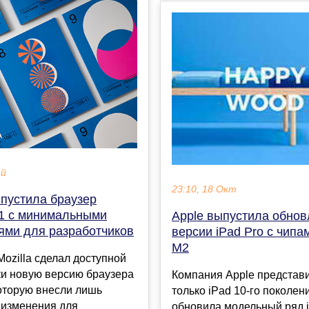
ай
23:10, 18 Окт
ыпустила браузер
01 с минимальными
Apple выпустила обно
ями для разработчиков
версии iPad Pro с чипа
M2
ozilla сделал доступной
ки новую версию браузера
Компания Apple представ
 которую внесли лишь
только iPad 10-го поколени
 изменения для
обновила модельный ряд i