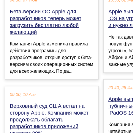
04:50, 07 Июн
10:50, 02 М
Бета-версии ОС Apple для
Apple вы
разработчиков теперь может
iOS на угр
загрузить бесплатно любой
и нужно л
желающий
Не так дав
Компания Apple изменила правила
новую фун
действия программы для
угрозы», б
разработчиков, открыв доступ к бета-
Айфон и Ай
версиям своих операционных систем
важные улу
для всех желающих. По да...
23:40, 28 И
09:00, 10 Авг
Apple вы
Верховный суд США встал на
публичные
сторону Apple. Компания может
iPadOS 1
продолжать облагать
Компания 
разработчиков приложений
четвёртые