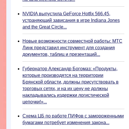
NVIDIA выпустила GeForce Hotfix 566.45,
устраняющий зависания в игре Indiana Jones
and the Great Circle...
Новые возможности совместной работы: МТС
Линк представил инструмент для создания
документов, таблиц и презентаций...
Губернатор Александр Богомаз: «Продукты,
которые производятся на территории
Брянской области, должны присутствовать в
торговых сетях, и на их цену не должны
накладывались издержки логистической
цепочки!»...
Схема ЦБ по работе ПИФов с замороженными
бумагами потребует изменения закона...