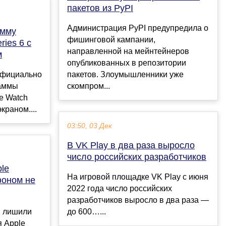
пакетов из PyPI
Администрация PyPI предупредила о
амму
фишинговой кампании,
ries 6 с
направленной на мейнтейнеров
м
опубликованных в репозитории
официально
пакетов. Злоумышленники уже
раммы
скомпром...
e Watch
краном....
03:50, 03 Дек
В VK Play в два раза выросло
число российских разработчиков
le
На игровой площадке VK Play с июня
фоном не
2022 года число российских
разработчиков выросло в два раза —
н лишили
до 600…...
я Apple