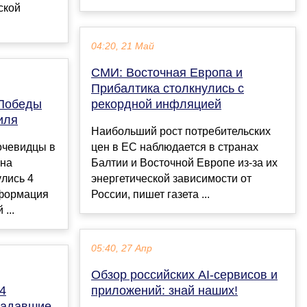
ской
04:20, 21 Май
СМИ: Восточная Европа и
Прибалтика столкнулись с
 Победы
рекордной инфляцией
иля
Наибольший рост потребительских
очевидцы в
цен в ЕС наблюдается в странах
 на
Балтии и Восточной Европе из-за их
лись 4
энергетической зависимости от
нформация
России, пишет газета ...
...
05:40, 27 Апр
Обзор российских AI-сервисов и
4
приложений: знай наших!
радавшие