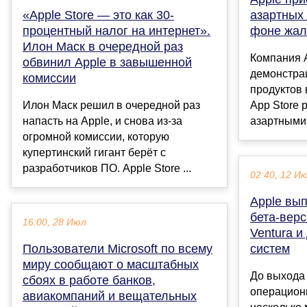
«Apple Store — это как 30-
азартных 
процентный налог на интернет».
фоне жал
Илон Маск в очередной раз
Компания 
обвинил Apple в завышенной
демонстра
комиссии
продуктов
Илон Маск решил в очередной раз
App Store 
напасть на Apple, и снова из-за
азартными 
огромной комиссии, которую
купертинский гигант берёт с
разработчиков ПО. Apple Store ...
02:40, 12 И
Apple вы
бета-вер
16:00, 28 Июл
Ventura и
Пользователи Microsoft по всему
систем
миру сообщают о масштабных
До выхода
сбоях в работе банков,
операционн
авиакомпаний и вещательных