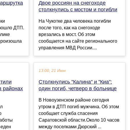
маршрутка
Двое россиян на снегоходе
столкнулись с мостом и погибли
вки
На Чукотке два человека погибли
зошло ДТП.
после того, как на снегоходе
лике
врезались в мост. Об этом
 произошла
сообщается на сайте регионального
управления МВД России....
13:00, 21 Июн
стили
Столкнулись "Калина" и "Киа":
в районах
один погиб, четверо в больнице
В Новоузенском районе сегодня
ил
утром в ДТП погиб мужчина. Об этом
о
сообщает служба спасения
работы
Саратовской области.Около 10 часов
веден
между поселками Дюрский ...