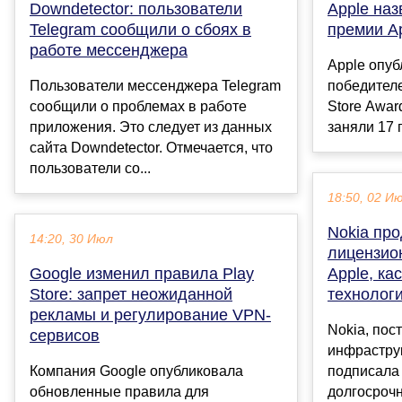
Downdetector: пользователи
Apple на
Telegram сообщили о сбоях в
премии Ap
работе мессенджера
Apple опуб
Пользователи мессенджера Telegram
победител
сообщили о проблемах в работе
Store Awar
приложения. Это следует из данных
заняли 17 
сайта Downdetector. Отмечается, что
пользователи со...
18:50, 02 И
Nokia пр
14:20, 30 Июл
лицензио
Google изменил правила Play
Apple, ка
Store: запрет неожиданной
технолог
рекламы и регулирование VPN-
Nokia, пос
сервисов
инфраструк
Компания Google опубликовала
подписала 
обновленные правила для
долгосрочн