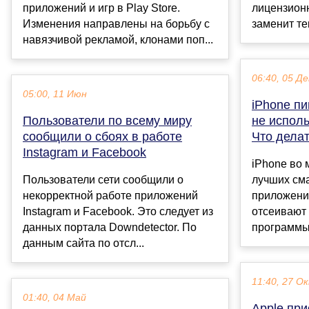
приложений и игр в Play Store.
лицензион
Изменения направлены на борьбу с
заменит те
навязчивой рекламой, клонами поп...
06:40, 05 Де
05:00, 11 Июн
iPhone пи
Пользователи по всему миру
не исполь
сообщили о сбоях в работе
Что дела
Instagram и Facebook
iPhone во 
Пользователи сети сообщили о
лучших см
некорректной работе приложений
приложени
Instagram и Facebook. Это следует из
отсеивают
данных портала Downdetector. По
программы и
данным сайта по отсл...
11:40, 27 О
01:40, 04 Май
Apple пр