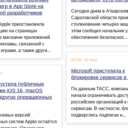
игр в App Store на
Сегодня днем в Аткарско
об разработчиков
Саратовской области про
Apple приостановила
столкновение четырех ма
цию на страницах
этом сообщил начальник 
 в магазине приложений
обеспечения безопаснос...
рекламы, связанной с
играми, а также други...
06:00, 18 Май
Microsoft приступила к
юл
блокировке сервисов в
пустила публичные
По данным ТАСС, компания
сии iOS 16, macOS
начала ограничивать дост
 других операционных
российских организаций к
сервисам. В частности, бл
 новых версий
подверглись подписки и...
ых систем Apple остаётся