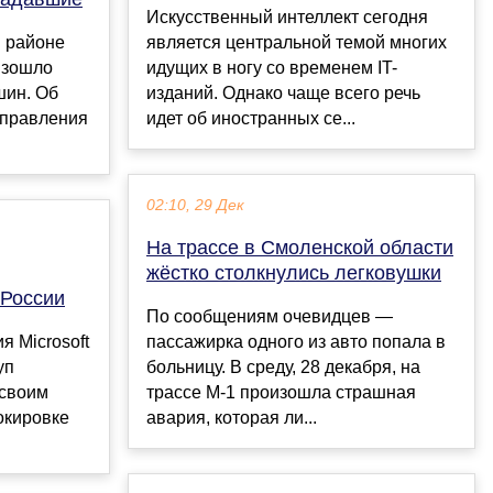
Искусственный интеллект сегодня
м районе
является центральной темой многих
изошло
идущих в ногу со временем IT-
шин. Об
изданий. Однако чаще всего речь
управления
идет об иностранных се...
02:10, 29 Дек
На трассе в Смоленской области
жёстко столкнулись легковушки
 России
По сообщениям очевидцев —
 Microsoft
пассажирка одного из авто попала в
уп
больницу. В среду, 28 декабря, на
 своим
трассе М-1 произошла страшная
окировке
авария, которая ли...