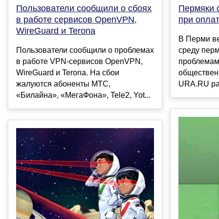
Пользователи сообщили о сбоях
Пермяки 
в работе сервисов OpenVPN,
при оплат
WireGuard и Terona
В Перми ве
Пользователи сообщили о проблемах
среду перм
в работе VPN-сервисов OpenVPN,
проблемам
WireGuard и Terona. На сбои
обществен
жалуются абоненты МТС,
URA.RU рас
«Билайна», «МегаФона», Tele2, Yot...