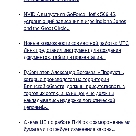
NVIDIA выпустила GeForce Hotfix 566.45,
устраняющий зависания в игре Indiana Jones
and the Great Circle...
Новые возможности совместной работы: МТС
Линк представил инструмент для создания
документов, таблиц и презентаций...
Губернатор Александр Богомаз: «Продукты,
которые производятся на территории
Брянской области, должны присутствовать в
торговых сетях, и на их цену не должны
накладывались издержки логистической
цепочки!»...
Схема ЦБ по работе ПИФов с замороженными
бумагами потребует изменения закона...