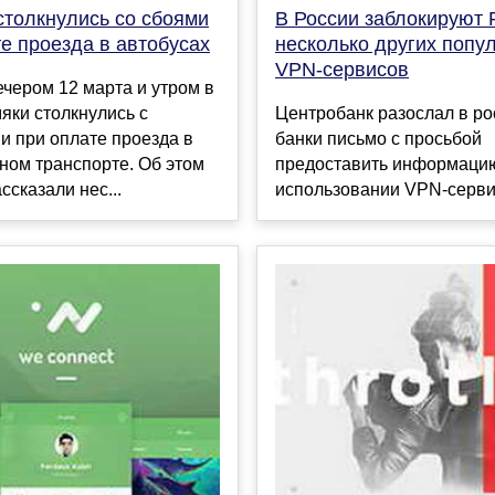
столкнулись со сбоями
В России заблокируют P
е проезда в автобусах
несколько других попу
VPN-сервисов
чером 12 марта и утром в
яки столкнулись с
Центробанк разослал в ро
и при оплате проезда в
банки письмо с просьбой
ном транспорте. Об этом
предоставить информаци
сказали нес...
использовании VPN-сервис