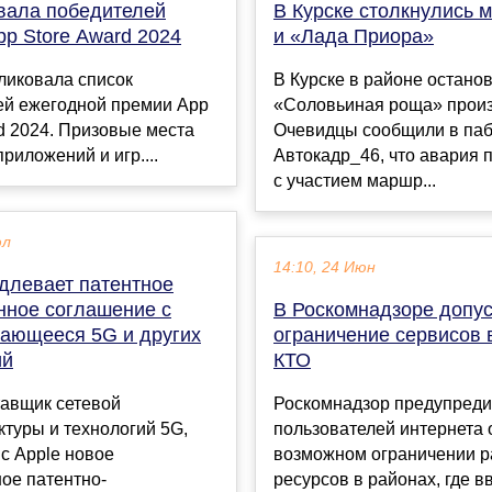
звала победителей
В Курске столкнулись 
p Store Award 2024
и «Лада Приора»
ликовала список
В Курске в районе остано
ей ежегодной премии App
«Соловьиная роща» прои
d 2024. Призовые места
Очевидцы сообщили в паб
приложений и игр....
Автокадр_46, что авария
с участием маршр...
юл
14:10, 24 Июн
одлевает патентное
нное соглашение с
В Роскомнадзоре допу
сающееся 5G и других
ограничение сервисов 
ий
КТО
тавщик сетевой
Роскомнадзор предупред
туры и технологий 5G,
пользователей интернета 
с Apple новое
возможном ограничении 
ое патентно-
ресурсов в районах, где в