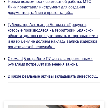
Новые возможности совместной работы: МТС
Линк представил инструмент для создания
документов, таблиц и презентаций...
Губернатор Александр Богомаз: «Продукты,
которые производятся на территории Брянской
области, должны присутствовать в торговых сетях,
и на их цену не должны накладывались издержки
логистической цепочки!»...
Схема ЦБ по работе ПИФов с замороженными
бумагами потребует изменения закона...
В какие реальные активы вкладывать инвестору...