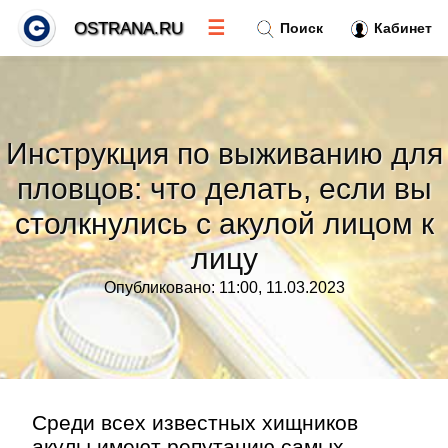
☰
OSTRANA.RU
Поиск
Кабинет
Новости
»
Инструкция по выживанию для
Тренды новостей
»
пловцов: что делать, если вы
столкнулись с акулой лицом к
Рубрики
»
лицу
Правила
»
Опубликовано: 11:00, 11.03.2023
Контакт
»
Среди всех известных хищников
акулы имеют репутацию самых