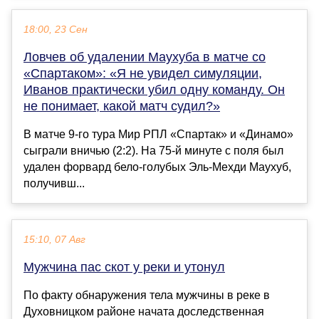
18:00, 23 Сен
Ловчев об удалении Маухуба в матче со
«Спартаком»: «Я не увидел симуляции,
Иванов практически убил одну команду. Он
не понимает, какой матч судил?»
В матче 9-го тура Мир РПЛ «Спартак» и «Динамо»
сыграли вничью (2:2). На 75-й минуте с поля был
удален форвард бело-голубых Эль-Мехди Маухуб,
получивш...
15:10, 07 Авг
Мужчина пас скот у реки и утонул
По факту обнаружения тела мужчины в реке в
Духовницком районе начата доследственная