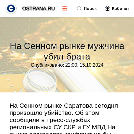
☰
OSTRANA.RU
Поиск
Кабинет
Новости
»
На Сенном рынке мужчина
Тренды новостей
»
убил брата
Опубликовано: 22:00, 15.10.2024
Рубрики
»
Правила
»
Контакт
»
На Сенном рынке Саратова сегодня
произошло убийство. Об этом
сообщили в пресс-службах
региональных СУ СКР и ГУ МВД.На