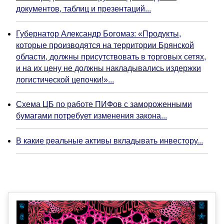
документов, таблиц и презентаций...
Губернатор Александр Богомаз: «Продукты,
которые производятся на территории Брянской
области, должны присутствовать в торговых сетях,
и на их цену не должны накладывались издержки
логистической цепочки!»...
Схема ЦБ по работе ПИФов с замороженными
бумагами потребует изменения закона...
В какие реальные активы вкладывать инвестору...