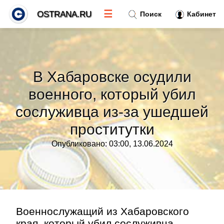
☰
OSTRANA.RU
Поиск
Кабинет
Новости
»
В Хабаровске осудили
Тренды новостей
»
военного, который убил
сослуживца из-за ушедшей
Рубрики
»
проститутки
Правила
»
Опубликовано: 03:00, 13.06.2024
Контакт
»
Военнослужащий из Хабаровского
края, который убил сослуживца,