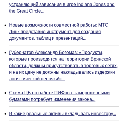
устраняющий зависания в игре Indiana Jones and
the Great Circle...
Новые возможности совместной работы: МТС
Линк представил инструмент для создания
документов, таблиц и презентаций...
Губернатор Александр Богомаз: «Продукты,
которые производятся на территории Брянской
области, должны присутствовать в торговых сетях,
и на их цену не должны накладывались издержки
логистической цепочки!»...
Схема ЦБ по работе ПИФов с замороженными
бумагами потребует изменения закона...
В какие реальные активы вкладывать инвестору...