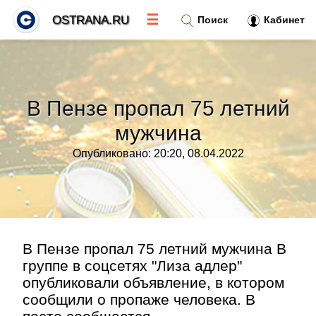
☰
OSTRANA.RU
Поиск
Кабинет
Новости
»
В Пензе пропал 75 летний
Тренды новостей
»
мужчина
Опубликовано: 20:20, 08.04.2022
Рубрики
»
Правила
»
Контакт
»
В Пензе пропал 75 летний мужчина В
группе в соцсетях "Лиза адлер"
опубликовали объявление, в котором
сообщили о пропаже человека. В