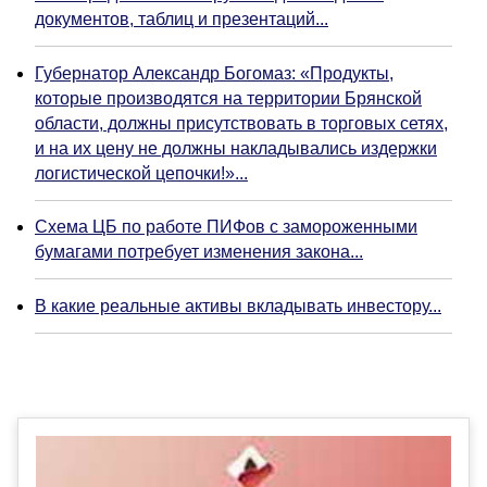
документов, таблиц и презентаций...
Губернатор Александр Богомаз: «Продукты,
которые производятся на территории Брянской
области, должны присутствовать в торговых сетях,
и на их цену не должны накладывались издержки
логистической цепочки!»...
Схема ЦБ по работе ПИФов с замороженными
бумагами потребует изменения закона...
В какие реальные активы вкладывать инвестору...