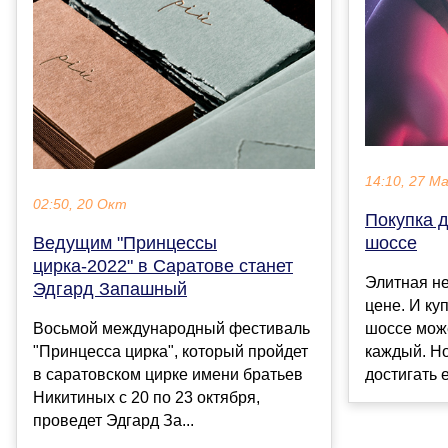
14:10, 27 М
02:50, 20 Окт
Покупка 
шоссе
Ведущим "Принцессы
цирка-2022" в Саратове станет
Элитная н
Эдгард Запашный
цене. И ку
шоссе може
Восьмой международный фестиваль
каждый. Но
"Принцесса цирка", который пройдет
достигать е
в саратовском цирке имени братьев
Никитиных с 20 по 23 октября,
проведет Эдгард За...