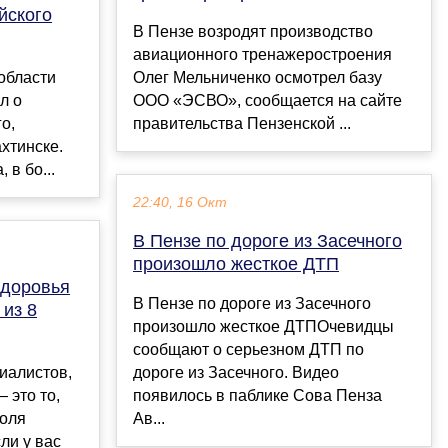
йского
В Пензе возродят производство
авиационного тренажеростроения
области
Олег Мельниченко осмотрел базу
л о
ООО «ЭСВО», сообщается на сайте
о,
правительства Пензенской ...
хтинске.
в бо...
22:40, 16 Окт
В Пензе по дороге из Засечного
произошло жесткое ДТП
здоровья
В Пензе по дороге из Засечного
 из 8
произошло жесткое ДТПОчевидцы
сообщают о серьезном ДТП по
иалистов,
дороге из Засечного. Видео
 это то,
появилось в паблике Сова Пенза
роля
Ав...
ли у вас