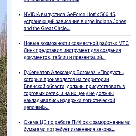
NVIDIA выпустила GeForce Hotfix 566.45,
устраняющий зависания в игре Indiana Jones
and the Great Circle...
Новые возможности совместной работы: МТС
Линк представил инструмент для создания
документов, таблиц и презентаций...
Губернатор Александр Богомаз: «Продукты,
которые производятся на территории
Брянской области, должны присутствовать в
торговых сетях, и на их цену не должны
накладывались издержки логистической
цепочки!»...
Схема ЦБ по работе ПИФов с замороженными
бумагами потребует изменения закона...