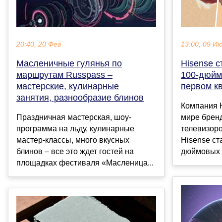
13:00, 09 И
20:40, 20 Фев
Hisense 
Масленичные гулянья по
100-дюйм
маршрутам Russpass –
первом к
мастерские, кулинарные
занятия, разнообразие блинов
Компания 
мире брен
Праздничная мастерская, шоу-
телевизоро
программа на льду, кулинарные
Hisense ст
мастер-классы, много вкусных
дюймовых т
блинов – все это ждет гостей на
площадках фестиваля «Масленица...