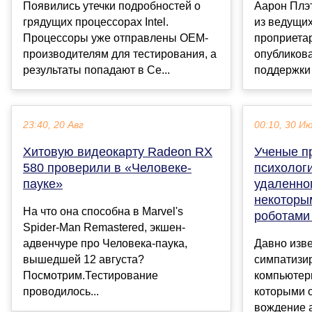
Появились утечки подробностей о
Аарон Плэт
грядущих процессорах Intel.
из ведущих
Процессоры уже отправлены OEM-
проприета
производителям для тестирования, а
опубликова
результаты попадают в Се...
поддержки 
23:40, 20 Авг
00:10, 30 И
Хитовую видеокарту Radeon RX
Ученые п
580 проверили в «Человеке-
психолог
пауке»
удаленно
некоторы
На что она способна в Marvel's
роботами
Spider-Man Remastered, экшен-
адвенчуре про Человека-паука,
Давно изве
вышедшей 12 августа?
симпатизи
Посмотрим.Тестирование
компьютер
проводилось...
которыми о
вождение 