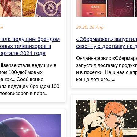
юл
20:20, 25 Апр
стала ведущим брендом
«Сбермаркет» запусти
овых телевизоров в
сезонную доставку на 
вартале 2024 года
Онлайн-сервис «Сбермар
Hisense стала ведущим в
запустил доставку продукт
дом 100-дюймовых
и в посёлки. Начиная с ап
в как... Сообщение
конца летнего......
ала ведущим брендом 100-
елевизоров в перв...