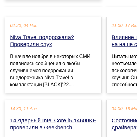
02:30, 04 Ноя
21:00, 17 И
Niva Travel подорожала?
Влияние 
Проверили слух
на наше 
В начале ноября в некоторых СМИ
Цитаты мо
появились сообщения о якобы
неотъемле
случившемся подорожании
психологич
внедорожника Niva Travel в
коучинг. О
комплектации [BLACK]’22....
способност
14:30, 11 Авг
04:00, 16 М
14-ядерный Intel Core i5-14600KF
Состояни
проверили в Geekbench
драйвера