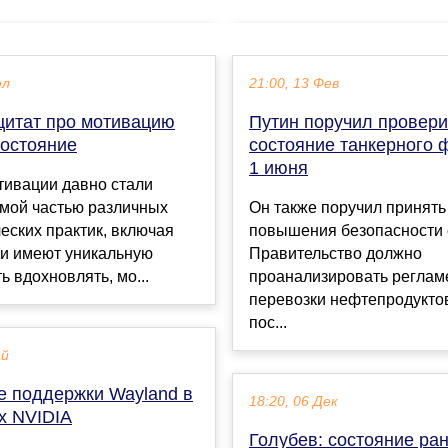
юл
21:00, 13 Фев
цитат про мотивацию
Путин поручил провери
состояние
состояние танкерного 
1 июня
тивации давно стали
мой частью различных
Он также поручил принять
еских практик, включая
повышения безопасности 
ни имеют уникальную
Правительство должно
ь вдохновлять, мо...
проанализировать реглам
перевозки нефтепродукто
пос...
ай
е поддержки Wayland в
18:20, 06 Дек
х NVIDIA
Голубев: состояние ра