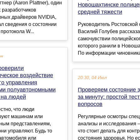
тнер (Aaron Plattner), один
Новошахтинске полице
 разработчиков
средней тяжести
рных драйверов NVIDIA,
л сведения о состоянии
Руководитель Ростовской 
протокола W...
Василий Голубев рассказа
самочувствии полицейског
которого ранили в Новоша
По информации чиновника, 
юн
роверили
ическое воздействие
20:30, 04 Июл
го управления
ми полуавтономными
Проверяем состояние 
 на людей
за минуту: простой тест
вопросов
стно, что люди
руют машинам или
Регулярные осмотры спец
ным представлениям,
анализы и исследования —
ни управляют. Будь то
что стоит делать для конт
автомобиля или
состояния здоровья. Но ес