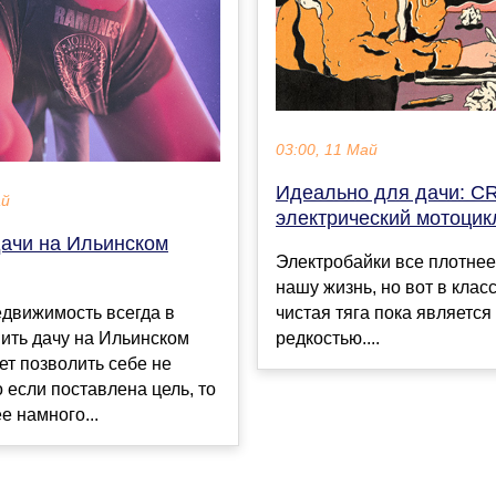
03:00, 11 Май
Идеально для дачи: CR
ай
электрический мотоцик
дачи на Ильинском
Электробайки все плотнее
нашу жизнь, но вот в клас
едвижимость всегда в
чистая тяга пока является
пить дачу на Ильинском
редкостью....
т позволить себе не
 если поставлена цель, то
е намного...