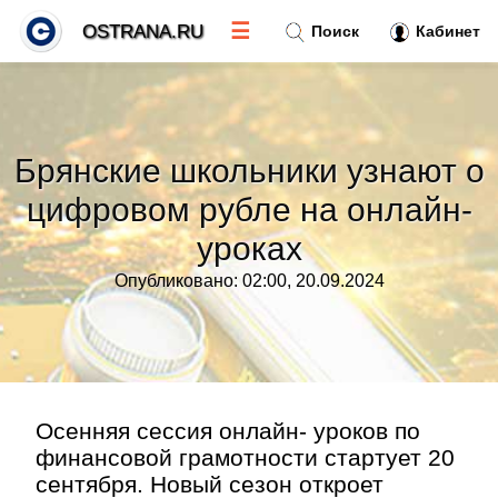
☰
OSTRANA.RU
Поиск
Кабинет
Новости
»
Брянские школьники узнают о
Тренды новостей
»
цифровом рубле на онлайн-
уроках
Рубрики
»
Опубликовано: 02:00, 20.09.2024
Правила
»
Контакт
»
Осенняя сессия онлайн- уроков по
финансовой грамотности стартует 20
сентября. Новый сезон откроет