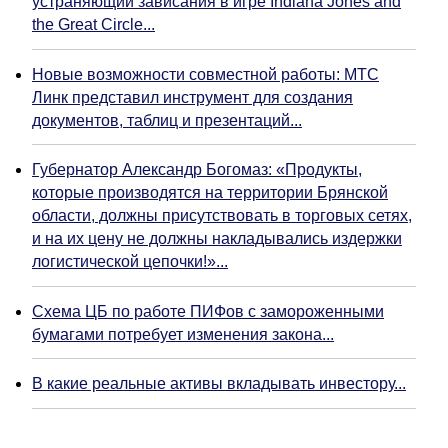
устраняющий зависания в игре Indiana Jones and
the Great Circle...
Новые возможности совместной работы: МТС
Линк представил инструмент для создания
документов, таблиц и презентаций...
Губернатор Александр Богомаз: «Продукты,
которые производятся на территории Брянской
области, должны присутствовать в торговых сетях,
и на их цену не должны накладывались издержки
логистической цепочки!»...
Схема ЦБ по работе ПИФов с замороженными
бумагами потребует изменения закона...
В какие реальные активы вкладывать инвестору...