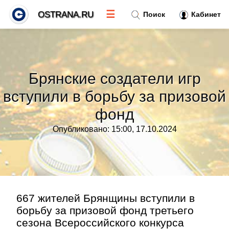
☰
OSTRANA.RU
Поиск
Кабинет
Новости
»
Брянские создатели игр
Тренды новостей
»
вступили в борьбу за призовой
фонд
Рубрики
»
Опубликовано: 15:00, 17.10.2024
Правила
»
Контакт
»
667 жителей Брянщины вступили в
борьбу за призовой фонд третьего
сезона Всероссийского конкурса