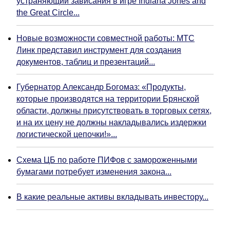
устраняющий зависания в игре Indiana Jones and
the Great Circle...
Новые возможности совместной работы: МТС
Линк представил инструмент для создания
документов, таблиц и презентаций...
Губернатор Александр Богомаз: «Продукты,
которые производятся на территории Брянской
области, должны присутствовать в торговых сетях,
и на их цену не должны накладывались издержки
логистической цепочки!»...
Схема ЦБ по работе ПИФов с замороженными
бумагами потребует изменения закона...
В какие реальные активы вкладывать инвестору...