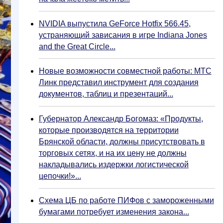
NVIDIA выпустила GeForce Hotfix 566.45,
устраняющий зависания в игре Indiana Jones
and the Great Circle...
Новые возможности совместной работы: МТС
Линк представил инструмент для создания
документов, таблиц и презентаций...
Губернатор Александр Богомаз: «Продукты,
которые производятся на территории
Брянской области, должны присутствовать в
торговых сетях, и на их цену не должны
накладывались издержки логистической
цепочки!»...
Схема ЦБ по работе ПИФов с замороженными
бумагами потребует изменения закона...