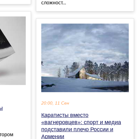
сложност...
20:00, 11 Сен
ы
Каратисты вместо
«вагнеровцев»: спорт и медиа
подставили плечо России и
отором
Армении