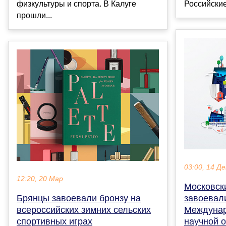
физкультуры и спорта. В Калуге
Российские 
прошли...
03:00, 14 Де
12:20, 20 Мар
Московск
Брянцы завоевали бронзу на
завоевал
всероссийских зимних сельских
Междунар
спортивных играх
научной 