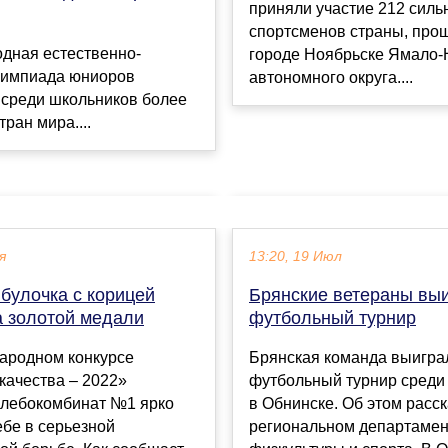
приняли участие 212 сил
спортсменов страны, про
дная естественно-
городе Ноябрьске Ямало-
лимпиада юниоров
автономного округа....
 среди школьников более
тран мира....
я
13:20, 19 Июл
булочка с корицей
Брянские ветераны вы
а золотой медали
футбольный турнир
ародном конкурсе
Брянская команда выигра
качества – 2022»
футбольный турнир среди
хлебокомбинат №1 ярко
в Обнинске. Об этом расск
ебе в серьезной
региональном департамен