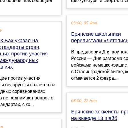
ой борьбе. Как сообщает
физкультуры и спорта. В О
03:00, 05 Фев
ар
Брянские школьники
К Бах указал на
перелистали «Летопис
стандарты стран,
В преддверии Дня воинск
щих против участия
России — Дня разгрома с
 международных
войсками немецко-фашист
аниях
в Сталинградской битве, 
ие против участия
отмечается 2 февра...
 и белорусских атлетов на
дных соревнованиях
а не поднимают вопрос о
08:00, 22 Ноя
ндартах, с ко...
Брянские хоккеисты пр
на выезде 13 шайб
юл