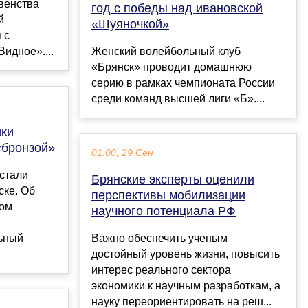
венства
год с победы над ивановской
й
«Шуяночкой»
 с
идное»....
Женский волейбольный клуб
«Брянск» проводит домашнюю
серию в рамках чемпионата России
среди команд высшей лиги «Б»....
ики
«бронзой»
01:00, 29 Сен
стали
Брянские эксперты оценили
ске. Об
перспективы мобилизации
ком
научного потенциала РФ
ьный
Важно обеспечить ученым
достойный уровень жизни, повысить
интерес реального сектора
экономики к научным разработкам, а
науку переориентировать на реш...