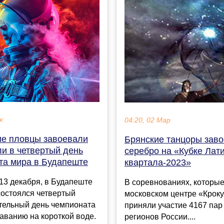
к
04:20, 02 Мар
ие пловцы завоевали
Брянские танцоры зав
и в четвертый день
серебро на «Кубке Лат
та мира в Будапеште
квартала-2023»
 13 декабря, в Будапеште
В соревнованиях, которы
состоялся четвертый
московском центре «Кроку
тельный день чемпионата
приняли участие 4167 пар 
аванию на короткой воде.
регионов России....