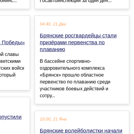
бнинс...
Госавтоинспекции за один ден...
04:40, 21 Дек
Брянские росгвардейцы стали
ь Победы»
призёрами первенства по
плаванию
ой славы
оветскими
В бассейне спортивно-
ских войск
оздоровительного комплекса
который
«Брянск» прошло областное
первенство по плаванию среди
участников боевых действий и
сотру...
опустили
15:00, 21 Янв
Брянские волейболистки начали