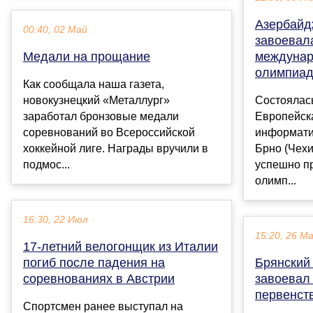
Азербайд
00:40, 02 Май
завоевал
Медали на прощание
междунар
олимпиад
Как сообщала наша газета,
новокузнецкий «Металлург»
Состоялас
заработал бронзовые медали
Европейск
соревнований во Всероссийской
информатик
хоккейной лиге. Награды вручили в
Брно (Чех
подмос...
успешно п
олимп...
16:30, 22 Июл
15:20, 26 М
17-летний велогонщик из Италии
погиб после падения на
Брянский
соревнованиях в Австрии
завоевал
первенст
Спортсмен ранее выступал на