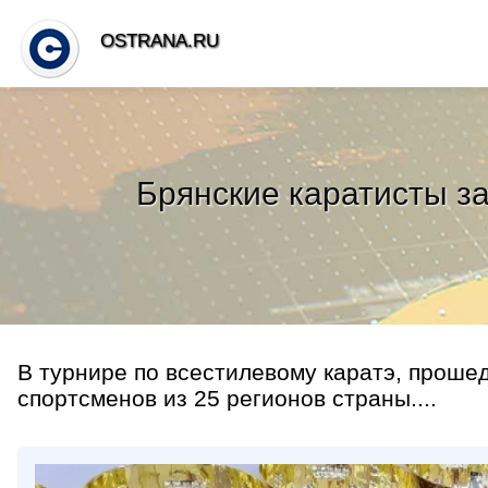
OSTRANA.RU
Брянские каратисты з
В турнире по всестилевому каратэ, проше
спортсменов из 25 регионов страны....