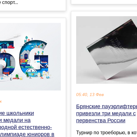
спорт...
05:40, 13 Фев
к
Брянские пауэрлифтер
ие школьники
привезли три медали с
и медали на
первенства России
одной естественно-
Турнир по троеборью, в к
олимпиаде юниоров в