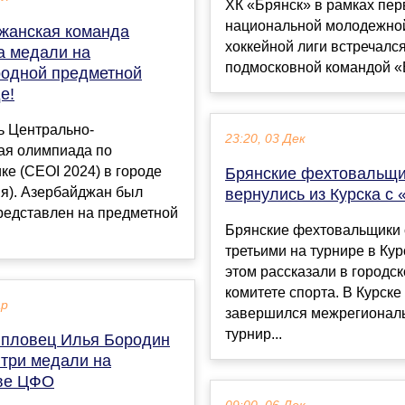
ХК «Брянск» в рамках пер
национальной молодежно
жанская команда
хоккейной лиги встречался
а медали на
подмосковной командой «В
одной предметной
е!
ь Центрально-
23:20, 03 Дек
ая олимпиада по
е (CEOI 2024) в городе
Брянские фехтовальщ
ия). Азербайджан был
вернулись из Курска с 
редставлен на предметной
Брянские фехтовальщики 
третьими на турнире в Кур
этом рассказали в городс
комитете спорта. В Курске
ар
завершился межрегионал
турнир...
 пловец Илья Бородин
 три медали на
ве ЦФО