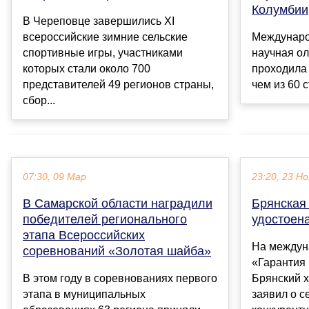
Колумбии
В Череповце завершились ХI
всероссийские зимние сельские
Междунаро
спортивные игры, участниками
научная о
которых стали около 700
проходила
представителей 49 регионов страны,
чем из 60 с
сбор...
07:30, 09 Мар
23:20, 23 Но
В Самарской области наградили
Брянская 
победителей регионального
удостоен
этапа Всероссийских
На междун
соревнований «Золотая шайба»
«Гарантия 
В этом году в соревнованиях первого
Брянский 
этапа в муниципальных
заявил о с