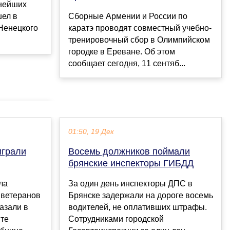
ьнейших
шел в
Сборные Армении и России по
Ненецкого
каратэ проводят совместный учебно-
тренировочный сбор в Олимпийском
городке в Ереване. Об этом
сообщает сегодня, 11 сентяб...
01:50, 19 Дек
играли
Восемь должников поймали
брянские инспекторы ГИБДД
ла
За один день инспекторы ДПС в
 ветеранов
Брянске задержали на дороге восемь
азали в
водителей, не оплативших штрафы.
те
Сотрудниками городской