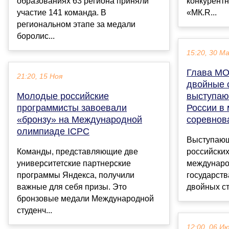
образованиях 63 региона приняли
конкурентн
участие 141 команда. В
«МК.R...
региональном этапе за медали
боролис...
15:20, 30 М
Глава МО
21:20, 15 Ноя
двойные 
Молодые российские
выступаю
программисты завоевали
России в
«бронзу» на Международной
соревнов
олимпиаде ICPC
Выступающ
Команды, представляющие две
российских
университетские партнерские
междунаро
программы Яндекса, получили
государств
важные для себя призы. Это
двойных ста
бронзовые медали Международной
студенч...
12:00, 06 И