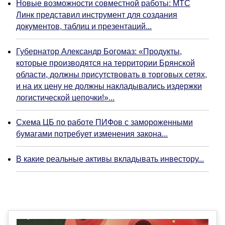
Новые возможности совместной работы: МТС
Линк представил инструмент для создания
документов, таблиц и презентаций...
Губернатор Александр Богомаз: «Продукты,
которые производятся на территории Брянской
области, должны присутствовать в торговых сетях,
и на их цену не должны накладывались издержки
логистической цепочки!»...
Схема ЦБ по работе ПИФов с замороженными
бумагами потребует изменения закона...
В какие реальные активы вкладывать инвестору...