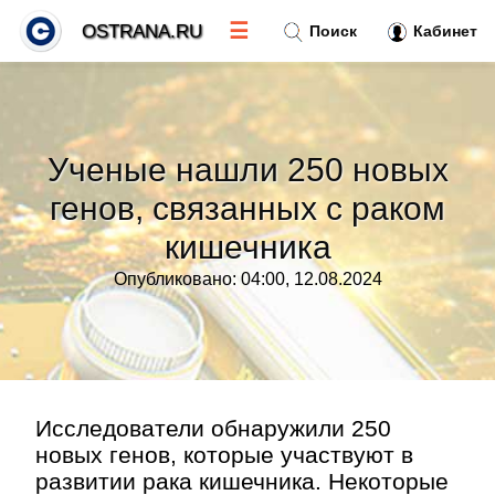
☰
OSTRANA.RU
Поиск
Кабинет
Новости
»
Ученые нашли 250 новых
Тренды новостей
»
генов, связанных с раком
кишечника
Рубрики
»
Опубликовано: 04:00, 12.08.2024
Правила
»
Контакт
»
Исследователи обнаружили 250
новых генов, которые участвуют в
развитии рака кишечника. Некоторые