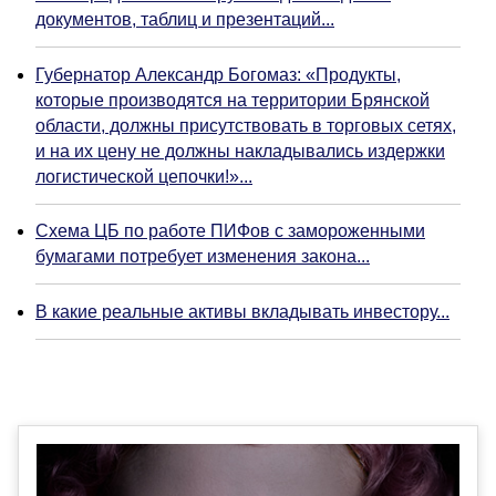
документов, таблиц и презентаций...
Губернатор Александр Богомаз: «Продукты,
которые производятся на территории Брянской
области, должны присутствовать в торговых сетях,
и на их цену не должны накладывались издержки
логистической цепочки!»...
Схема ЦБ по работе ПИФов с замороженными
бумагами потребует изменения закона...
В какие реальные активы вкладывать инвестору...