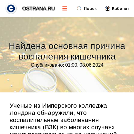
☰
OSTRANA.RU
Поиск
Кабинет
Новости
»
Найдена основная причина
Тренды новостей
»
воспаления кишечника
Опубликовано: 01:00, 08.06.2024
Рубрики
»
Правила
»
Контакт
»
Ученые из Имперского колледжа
Лондона обнаружили, что
воспалительные заболевания
кишечника (ВЗК) во многих случаях