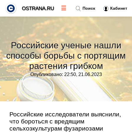
☰
OSTRANA.RU
Поиск
Кабинет
Новости
»
Российские ученые нашли
Тренды новостей
»
способы борьбы с портящим
растения грибком
Рубрики
»
Опубликовано: 22:50, 21.06.2023
Правила
»
Контакт
»
Российские исследователи выяснили,
что бороться с вредящим
сельхозкультурам фузариозами