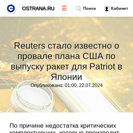
☰
OSTRANA.RU
Поиск
Кабинет
Новости
»
Reuters стало известно о
Тренды новостей
»
провале плана США по
выпуску ракет для Patriot в
Рубрики
»
Японии
Правила
»
Опубликовано: 01:00, 22.07.2024
Контакт
»
По причине недостатка критических
комплектующих, которые производит