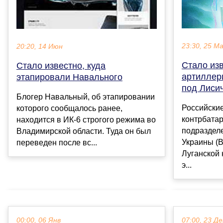
23:30, 25 М
20:20, 14 Июн
Стало из
Стало известно, куда
артиллер
этапировали Навального
под Лиси
Блогер Навальный, об этапировании
Российски
которого сообщалось ранее,
контрбатар
находится в ИК-6 строгого режима во
подраздел
Владимирской области. Туда он был
Украины (В
переведен после вс...
Луганской 
э...
00:00, 06 Янв
07:00, 23 Де