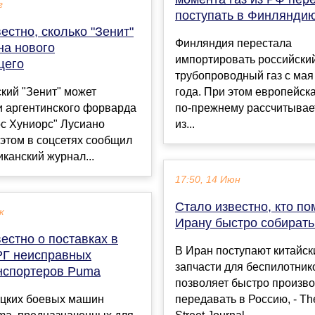
г
поступать в Финлянди
естно, сколько "Зенит"
Финляндия перестала
на нового
импортировать российски
щего
трубопроводный газ с ма
кий "Зенит" может
года. При этом европейск
и аргентинского форварда
по-прежнему рассчитывае
с Хуниорс" Лусиано
из...
 этом в соцсетях сообщил
канский журнал...
17:50, 14 Июн
Стало известно, кто по
к
Ирану быстро собират
естно о поставках в
В Иран поступают китайск
Г неисправных
запчасти для беспилотнико
нспортеров Puma
позволяет быстро произво
ецких боевых машин
передавать в Россию, - Th