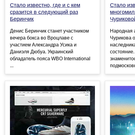
Стало известно, где и с кем
Стало изв
сразится в следующий раз
многомил
Беринчик
Чуриково
Денис Беринчик станет участником
Народная 
вечера бокса во Вроцлаве с
Чурикова 
участием Александра Усика и
наследник
Даниэля Дюбуа. Украинский
состояние. 
обладатель пояса WBO International
знаменитос
...
подмосковн