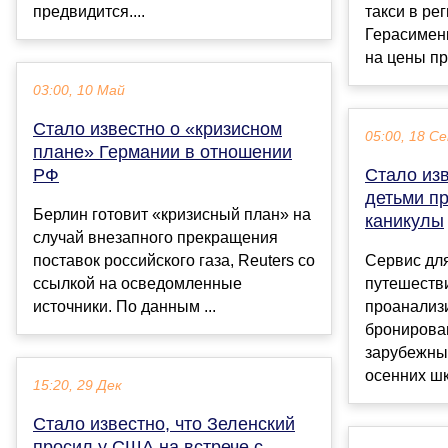
предвидится....
такси в ре
Герасименк
на цены пр
03:00, 10 Май
Стало известно о «кризисном
05:00, 18 С
плане» Германии в отношении
РФ
Стало изв
детьми п
Берлин готовит «кризисный план» на
каникулы
случай внезапного прекращения
поставок российского газа, Reuters со
Сервис дл
ссылкой на осведомленные
путешеств
источники. По данным ...
проанализ
бронирован
зарубежны
осенних шк
15:20, 29 Дек
Стало известно, что Зеленский
просил у США на встрече с