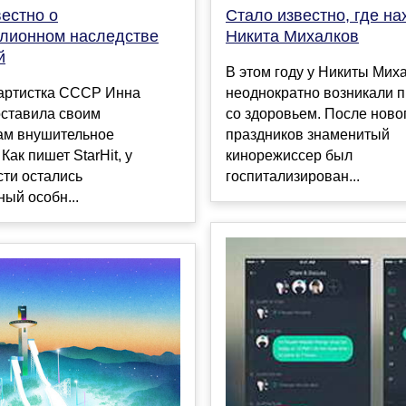
естно о
Стало известно, где на
лионном наследстве
Никита Михалков
й
В этом году у Никиты Мих
артистка СССР Инна
неоднократно возникали 
оставила своим
со здоровьем. После ново
ам внушительное
праздников знаменитый
Как пишет StarHit, у
кинорежиссер был
ти остались
госпитализирован...
ый особн...