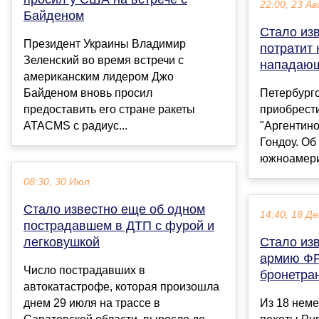
22:00, 23 Ав
Байденом
Стало изв
Президент Украины Владимир
потратит 
Зеленский во время встречи с
нападаю
американским лидером Джо
Байденом вновь просил
Петербургс
предоставить его стране ракеты
приобрест
ATACMS с радиус...
"Аргентино
Гондоу. Об
южноамери
08:30, 30 Июл
Стало известно еще об одном
14:40, 18 Де
пострадавшем в ДТП с фурой и
легковушкой
Стало изв
армию ФР
Число пострадавших в
бронетра
автокатастрофе, которая произошла
днем 29 июля на трассе в
Из 18 нем