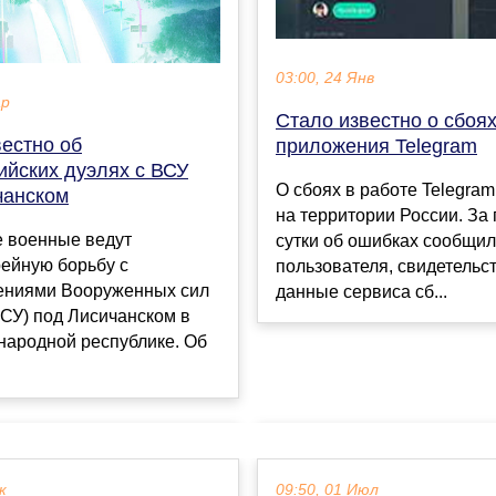
03:00, 24 Янв
ар
Стало известно о сбоях
вестно об
приложения Telegram
ийских дуэлях с ВСУ
О сбоях в работе Telegra
чанском
на территории России. За
е военные ведут
сутки об ошибках сообщил
ейную борьбу с
пользователя, свидетельс
ениями Вооруженных сил
данные сервиса сб...
СУ) под Лисичанском в
народной республике. Об
к
09:50, 01 Июл