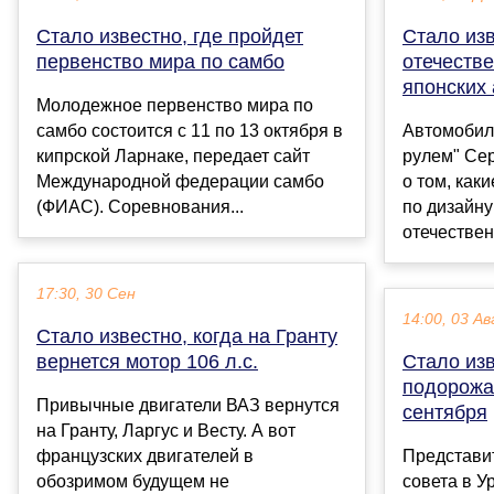
Стало известно, где пройдет
Стало изв
первенство мира по самбо
отечестве
японских
Молодежное первенство мира по
самбо состоится с 11 по 13 октября в
Автомобил
кипрской Ларнаке, передает сайт
рулем" Сер
Международной федерации самбо
о том, как
(ФИАС). Соревнования...
по дизайну
отечествен
17:30, 30 Сен
14:00, 03 Ав
Стало известно, когда на Гранту
вернется мотор 106 л.с.
Стало изв
подорожаю
Привычные двигатели ВАЗ вернутся
сентября
на Гранту, Ларгус и Весту. А вот
французских двигателей в
Представи
обозримом будущем не
совета в У