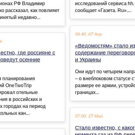
гионах РФ Владимир
исследований сервиса hh. 
о рассказал, как повлияет
сообщает «Газета. Ru»....
инятый недавно...
09:40, 07 Апр
ен
«Ведомостям» стало и
естно, где россияне с
содержание переговор
роведут осенние
и Украины
Они идут по четырем нап
я планирования
– о внеблоковом статусе с
ий OneTwoTrip
размере ее армии, устрой
ировал отельные
границах...
ия в российских и
х городах на период
ольных кан...
07:00, 27 Май
Стало известно, с како
момента газ из РФ пер