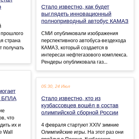
ю
Стало известно, как будет
выглядеть инновационный
полноприводный автобус КАМАЗ
й
я прошлого
СМИ опубликовали изображения
ая страна
перспективного автобуса-вездехода
т получать
КАМАЗ, который создается в
интересах нефтегазового комплекса.
Рендеры опубликовала газ...
05:30, 24 Июл
могает
ь БПЛА
Стало известно, кто из
кузбассовцев вошёл в состав
ие
олимпийской сборной России
в, что
дить их и
4 февраля стартуют XXIV зимние
e Wall
Олимпийские игры. На этот раз они