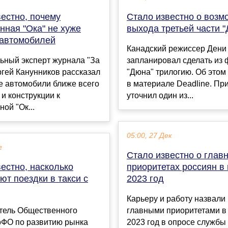
естно, почему
Стало известно о возм
нная "Ока" не хуже
выхода третьей части 
 автомобилей
Канадский режиссер Дени
ьный эксперт журнала "За
запланировал сделать из
гей Канунников рассказал
"Дюна" трилогию. Об этом
ие автомобили ближе всего
в материале Deadline. При
 и конструкции к
уточнил один из...
ной "Ок...
05:00, 27 Дек
г
Стало известно о глав
естно, насколько
приоритетах россиян в
т поездки в такси с
2023 год
Карьеру и работу назвали
тель Общественного
главными приоритетами в
рФО по развитию рынка
2023 год в опросе службы