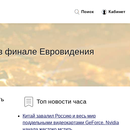
Поиск
Кабинет
т в финале Евровидения
ть
Топ новости часа
Китай завалил Россию и весь мир
поддельными видеокартами GeForce. Nvidia
начала жестоко мстить...