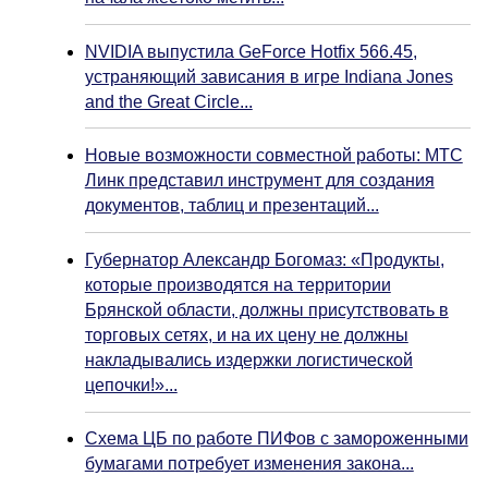
NVIDIA выпустила GeForce Hotfix 566.45,
устраняющий зависания в игре Indiana Jones
and the Great Circle...
Новые возможности совместной работы: МТС
Линк представил инструмент для создания
документов, таблиц и презентаций...
Губернатор Александр Богомаз: «Продукты,
которые производятся на территории
Брянской области, должны присутствовать в
торговых сетях, и на их цену не должны
накладывались издержки логистической
цепочки!»...
Схема ЦБ по работе ПИФов с замороженными
бумагами потребует изменения закона...