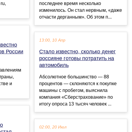
ru,
последнее время несколько
изменилось. Он стал нервным, «даже
отчасти дерганным». Об этом п...
13:00, 10 Апр
звестно
ов России
Стало известно, сколько денег
россияне готовы потратить на
автомобиль
равлениям
траны,
Абсолютное большинство — 88
стве и
процентов — склоняются к покупке
машины с пробегом, выяснила
компания «Сберстрахование» по
итогу опроса 13 тысяч человек ...
го
02:00, 20 Июл
естал