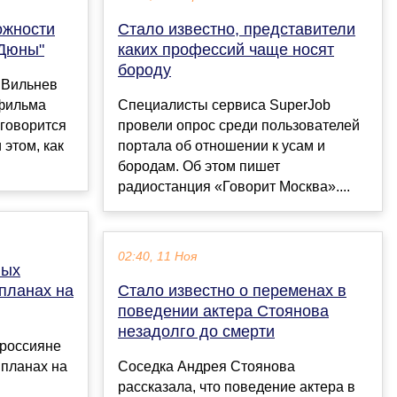
ожности
Стало известно, представители
"Дюны"
каких профессий чаще носят
бороду
 Вильнев
 фильма
Специалисты сервиса SuperJob
 говорится
провели опрос среди пользователей
 этом, как
портала об отношении к усам и
бородам. Об этом пишет
радиостанция «Говорит Москва»....
02:40, 11 Ноя
ных
 планах на
Стало известно о переменах в
поведении актера Стоянова
незадолго до смерти
 россияне
 планах на
Соседка Андрея Стоянова
рассказала, что поведение актера в