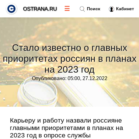
☰
OSTRANA.RU
Поиск
Кабинет
Новости
»
Стало известно о главных
Тренды новостей
»
приоритетах россиян в планах
на 2023 год
Рубрики
»
Опубликовано: 05:00, 27.12.2022
Правила
»
Контакт
»
Карьеру и работу назвали россияне
главными приоритетами в планах на
2023 год в опросе службы