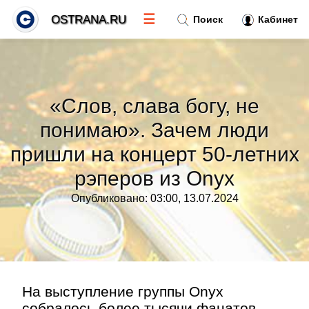
☰
OSTRANA.RU
Поиск
Кабинет
Новости
»
«Слов, слава богу, не
Тренды новостей
»
понимаю». Зачем люди
пришли на концерт 50-летних
Рубрики
»
рэперов из Onyx
Правила
»
Опубликовано: 03:00, 13.07.2024
Контакт
»
На выступление группы Onyx
собралось более тысячи фанатов.