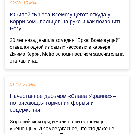
02:20, 15 Май
Юбилей "Брюса Всемогущего": откуда у
Керри семь пальцев на руке и как позвонить
Богу
20 лет назад вышла комедия "Брюс Всемогущий",
ставшая одной из самых кассовых в карьере
Джима Керри. Metro вспоминает, чем замечательна
эта картина...
01:10, 21 Июн
Начертанное дерьмом «Слава Украине» –
потрясающая гармония формы и
содержания
Хороший мем придумали наши остроумцы –
«бешенцы». И самое ужасное, что это даже не