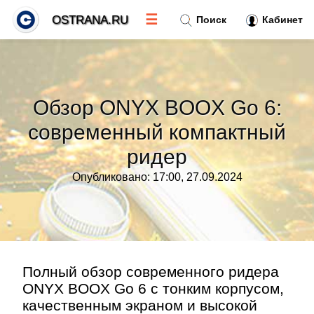
☰
OSTRANA.RU
Поиск
Кабинет
Новости
»
Обзор ONYX BOOX Go 6:
Тренды новостей
»
современный компактный
ридер
Рубрики
»
Опубликовано: 17:00, 27.09.2024
Правила
»
Контакт
»
Полный обзор современного ридера
ONYX BOOX Go 6 с тонким корпусом,
качественным экраном и высокой