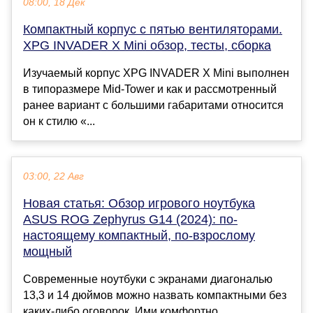
08:00, 18 Дек
Компактный корпус с пятью вентиляторами.
XPG INVADER X Mini обзор, тесты, сборка
Изучаемый корпус XPG INVADER X Mini выполнен
в типоразмере Mid-Tower и как и рассмотренный
ранее вариант с большими габаритами относится
он к стилю «...
03:00, 22 Авг
Новая статья: Обзор игрового ноутбука
ASUS ROG Zephyrus G14 (2024): по-
настоящему компактный, по-взрослому
мощный
Современные ноутбуки с экранами диагональю
13,3 и 14 дюймов можно назвать компактными без
каких-либо оговорок. Ими комфортно