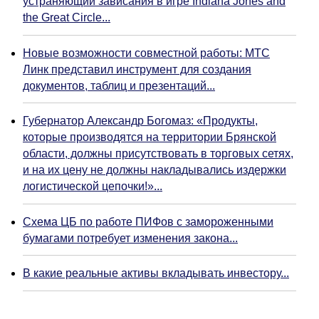
устраняющий зависания в игре Indiana Jones and
the Great Circle...
Новые возможности совместной работы: МТС
Линк представил инструмент для создания
документов, таблиц и презентаций...
Губернатор Александр Богомаз: «Продукты,
которые производятся на территории Брянской
области, должны присутствовать в торговых сетях,
и на их цену не должны накладывались издержки
логистической цепочки!»...
Схема ЦБ по работе ПИФов с замороженными
бумагами потребует изменения закона...
В какие реальные активы вкладывать инвестору...