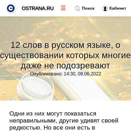
☰
OSTRANA.RU
Поиск
Кабинет
Новости
»
12 слов в русском языке, о
Тренды новостей
»
существовании которых многие
даже не подозревают
Рубрики
»
Опубликовано: 14:30, 08.06.2022
Правила
»
Контакт
»
Одни из них могут показаться
неправильными, другие удивят своей
редкостью. Но все они есть в