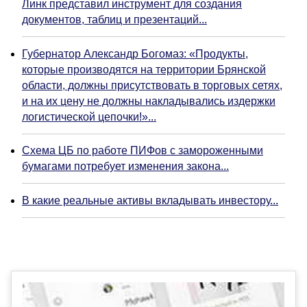
Линк представил инструмент для создания
документов, таблиц и презентаций...
Губернатор Александр Богомаз: «Продукты,
которые производятся на территории Брянской
области, должны присутствовать в торговых сетях,
и на их цену не должны накладывались издержки
логистической цепочки!»...
Схема ЦБ по работе ПИФов с замороженными
бумагами потребует изменения закона...
В какие реальные активы вкладывать инвестору...