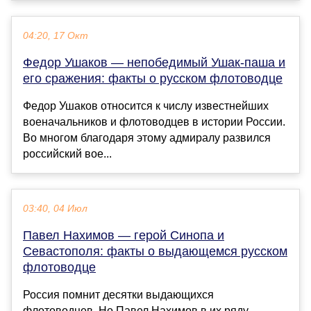
04:20, 17 Окт
Федор Ушаков — непобедимый Ушак-паша и
его сражения: факты о русском флотоводце
Федор Ушаков относится к числу известнейших
военачальников и флотоводцев в истории России.
Во многом благодаря этому адмиралу развился
российский вое...
03:40, 04 Июл
Павел Нахимов — герой Синопа и
Севастополя: факты о выдающемся русском
флотоводце
Россия помнит десятки выдающихся
флотоводцев. Но Павел Нахимов в их ряду