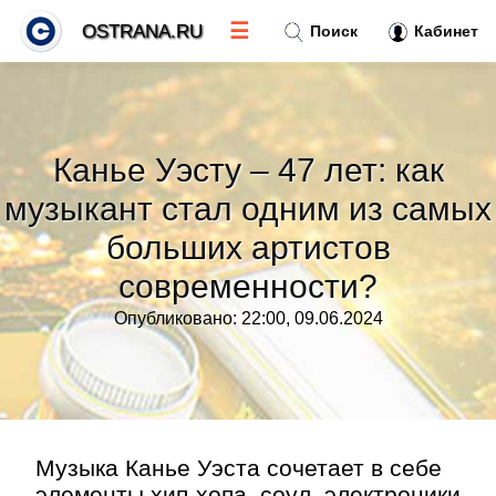
☰
OSTRANA.RU
Поиск
Кабинет
Новости
»
Канье Уэсту – 47 лет: как
Тренды новостей
»
музыкант стал одним из самых
больших артистов
Рубрики
»
современности?
Правила
»
Опубликовано: 22:00, 09.06.2024
Контакт
»
Музыка Канье Уэста сочетает в себе
элементы хип-хопа, соул, электроники