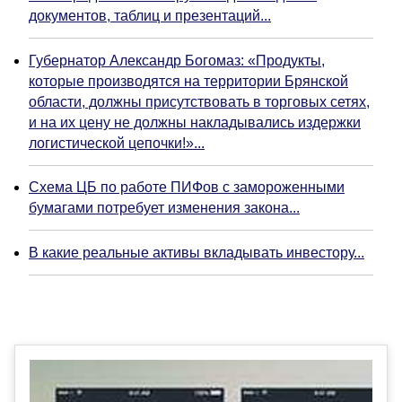
документов, таблиц и презентаций...
Губернатор Александр Богомаз: «Продукты,
которые производятся на территории Брянской
области, должны присутствовать в торговых сетях,
и на их цену не должны накладывались издержки
логистической цепочки!»...
Схема ЦБ по работе ПИФов с замороженными
бумагами потребует изменения закона...
В какие реальные активы вкладывать инвестору...