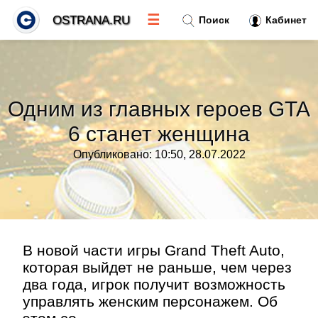
☰
OSTRANA.RU
Поиск
Кабинет
Новости
»
Одним из главных героев GTA
Тренды новостей
»
6 станет женщина
Опубликовано: 10:50, 28.07.2022
Рубрики
»
Правила
»
Контакт
»
В новой части игры Grand Theft Auto,
которая выйдет не раньше, чем через
два года, игрок получит возможность
управлять женским персонажем. Об