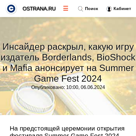
☰
OSTRANA.RU
Поиск
Кабинет
Новости
»
Инсайдер раскрыл, какую игру
Тренды новостей
»
издатель Borderlands, BioShock
и Mafia анонсирует на Summer
Рубрики
»
Game Fest 2024
Правила
»
Опубликовано: 10:00, 06.06.2024
Контакт
»
На предстоящей церемонии открытия
фестиваля Summer Game Fest 2024