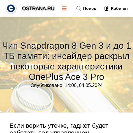
☰
OSTRANA.RU
Поиск
Кабинет
Новости
»
Чип Snapdragon 8 Gen 3 и до 1
Тренды новостей
»
ТБ памяти: инсайдер раскрыл
некоторые характеристики
Рубрики
»
OnePlus Ace 3 Pro
Правила
»
Опубликовано: 14:00, 04.05.2024
Контакт
»
Если верить утечке, гаджет будет
работать под управлением