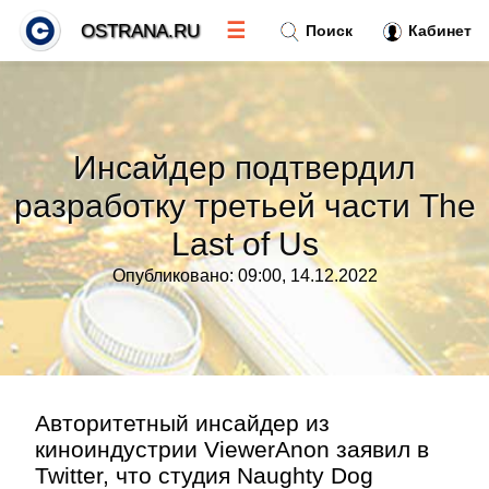
☰
OSTRANA.RU
Поиск
Кабинет
Новости
»
Инсайдер подтвердил
Тренды новостей
»
разработку третьей части The
Last of Us
Рубрики
»
Опубликовано: 09:00, 14.12.2022
Правила
»
Контакт
»
Авторитетный инсайдер из
киноиндустрии ViewerAnon заявил в
Twitter, что студия Naughty Dog